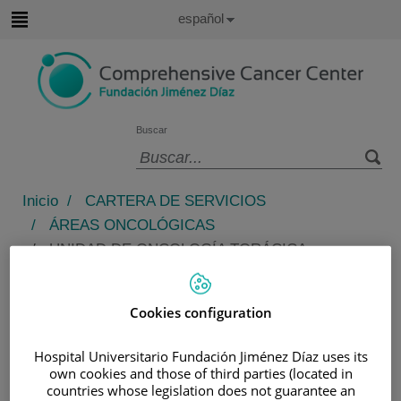
Saltar al contenido
Idioma
Español
Activo
Saltar
al
contenido
Buscar
Selector
de
Inicio
/
CARTERA DE SERVICIOS
idioma
/
ÁREAS ONCOLÓGICAS
/
UNIDAD DE ONCOLOGÍA TORÁCICA
Unidad de Oncología Torácica
Cookies configuration
Fundación Jiménez Díaz
-
Atención Integral del
Cáncer de Pulmón
Hospital Universitario Fundación Jiménez Díaz uses its
own cookies and those of third parties (located in
La Unidad de Oncología Torácica de la Fundación
countries whose legislation does not guarantee an