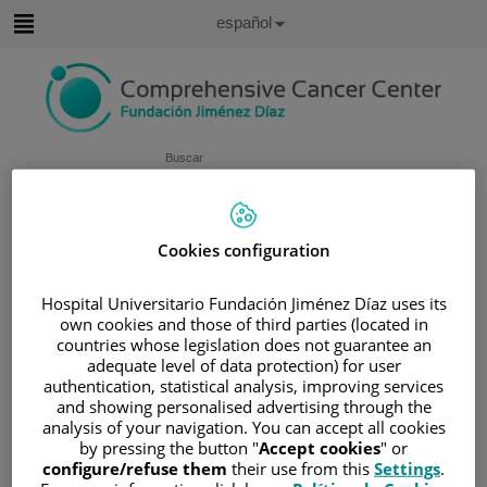
Saltar al contenido
Idioma
Español
Activo
Saltar
al
contenido
Buscar
Selector
de
Inicio
/
CARTERA DE SERVICIOS
Cookies configuration
idioma
/
ÁREAS ONCOLÓGICAS
Hospital Universitario Fundación Jiménez Díaz uses its
/
UNIDAD DE SARCOMAS
own cookies and those of third parties (located in
Unidad de Sarcomas
countries whose legislation does not guarantee an
adequate level of data protection) for user
authentication, statistical analysis, improving services
La Unidad de Sarcomas de la Fundación Jimenez Díaz y
and showing personalised advertising through the
analysis of your navigation. You can accept all cookies
su red de hospitales, es una unidad
multidisciplinar y
by pressing the button "
Accept cookies
" or
altamente especializada
que se encarga del diagnóstico,
configure/refuse them
their use from this
Settings
.
tratamiento y seguimiento de pacientes con sarcomas de