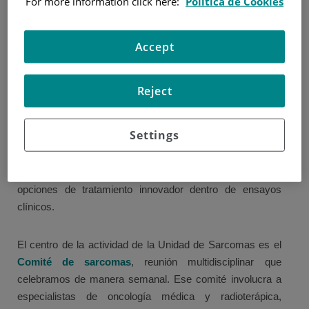
For more information click here:
Política de Cookies
partes blandas, sarcomas óseos y GIST.
Accept
El objetivo principal de nuestra Unidad es brindar a los
pacientes con sarcomas una
atención médica de
excelencia, acorde a las guías de práctica clínica
,
Reject
mediante un diagnóstico correcto y completo (incluyendo
las técnicas necesarias de diagnóstico molecular), el
Settings
tratamiento local más adecuado basado en las
recomendaciones internacionales y el tratamiento
sistémico más individualizado, garantizando acceso a
opciones de tratamiento innovador dentro de ensayos
clínicos.
El centro de la actividad de la Unidad de Sarcomas es el
Comité de sarcomas
, reunión multidisciplinar que
celebramos de manera semanal. Ese comité involucra a
especialistas de oncología médica y radioterápica,