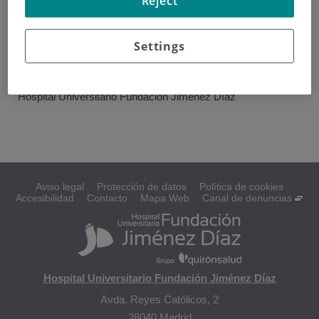
Reject
Hospital Universitario
Fundación Jiménez Díaz, Hospital Universitario Infanta
Leonor.
Settings
HOSPITAL / CENTRO
Hospital Universitario Fundación Jiménez Díaz
Aviso legal
Protección de datos
Política de cookies
Accesibilidad
Contacto
Mapa Web
Canal de denuncias
Hospital Universitario Fundación Jiménez Díaz
Avda. Reyes Católicos, 2
28040 Madrid