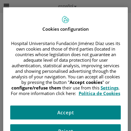
Saltar al contenido
Idioma
Español
Activo
Saltar
al
contenido
Cookies configuration
Hospital Universitario Fundación Jiménez Díaz uses its
Buscar
own cookies and those of third parties (located in
countries whose legislation does not guarantee an
Selector
adequate level of data protection) for user
de
authentication, statistical analysis, improving services
Inicio
/
CUADRO MÉDICO
idioma
and showing personalised advertising through the
/
DANILO SALAZAR CHIRIBOGA
analysis of your navigation. You can accept all cookies
by pressing the button "
Accept cookies
" or
Danilo Salazar Chiriboga
configure/refuse them
their use from this
Settings
.
For more information click here:
Política de Cookies
TITULACIÓN
Danilo Salazar
Radiólogo
Chiriboga
Accept
Radiología - Sección
EXPERIENCIA
Musculoesquelética