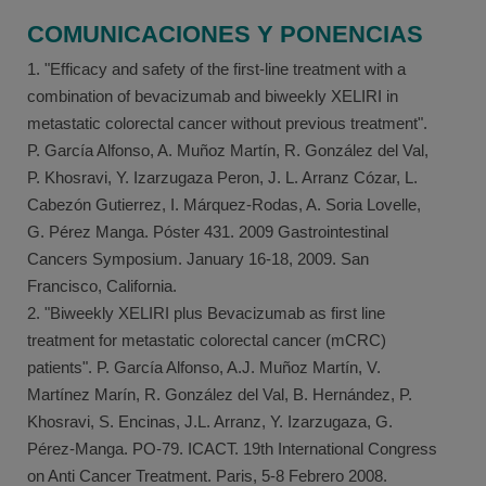
COMUNICACIONES Y PONENCIAS
1. "Efficacy and safety of the first-line treatment with a
combination of bevacizumab and biweekly XELIRI in
metastatic colorectal cancer without previous treatment".
P. García Alfonso, A. Muñoz Martín, R. González del Val,
P. Khosravi, Y. Izarzugaza Peron, J. L. Arranz Cózar, L.
Cabezón Gutierrez, I. Márquez-Rodas, A. Soria Lovelle,
G. Pérez Manga. Póster 431. 2009 Gastrointestinal
Cancers Symposium. January 16-18, 2009. San
Francisco, California.
2. "Biweekly XELIRI plus Bevacizumab as first line
treatment for metastatic colorectal cancer (mCRC)
patients". P. García Alfonso, A.J. Muñoz Martín, V.
Martínez Marín, R. González del Val, B. Hernández, P.
Khosravi, S. Encinas, J.L. Arranz, Y. Izarzugaza, G.
Pérez-Manga. PO-79. ICACT. 19th International Congress
on Anti Cancer Treatment. Paris, 5-8 Febrero 2008.