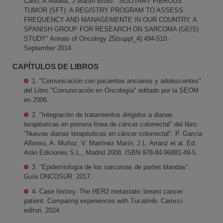
Cano, A Meana, J Martin Broto. "SOLITARY FIBROUS
TUMOR (SFT): A REGISTRY PROGRAM TO ASSESS
FREQUENCY AND MANAGEMENTE IN OUR COUNTRY. A
SPANISH GROUP FOR RESEARCH ON SARCOMA (GEIS)
STUDY" Annals of Oncology 25(suppl_4):494-510 ·
September 2014
CAPÍTULOS DE LIBROS
1. "Comunicación con pacientes ancianos y adolescentes"
del Libro "Comunicación en Oncología" editado por la SEOM
en 2006.
2. "Integración de tratamientos dirigidos a dianas
terapéuticas en primera línea de cáncer colorrectal" del libro
"Nuevas dianas terapéuticas en cáncer colorrectal". P. García
Alfonso, A. Muñoz, V. Martínez Marín, J.L. Arranz et al. Ed.
Arán Ediciones S.L., Madrid 2008. ISBN 978-84-96881-49-5.
3. "Epidemiología de los sarcomas de partes blandas".
Guía ONCOSUR. 2017.
4. Case history. The HER2 metastatic breast cancer
patient. Comparing experiences with Tucatinib. Carocci
editori. 2024.