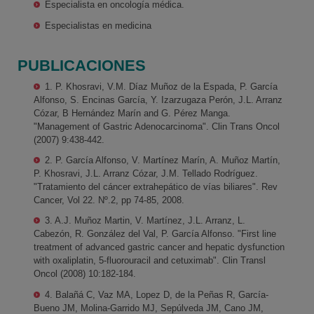
Especialista en oncología médica.
Especialistas en medicina
PUBLICACIONES
1. P. Khosravi, V.M. Díaz Muñoz de la Espada, P. García
Alfonso, S. Encinas García, Y. Izarzugaza Perón, J.L. Arranz
Cózar, B Hernández Marín and G. Pérez Manga.
"Management of Gastric Adenocarcinoma". Clin Trans Oncol
(2007) 9:438-442.
2. P. García Alfonso, V. Martínez Marín, A. Muñoz Martín,
P. Khosravi, J.L. Arranz Cózar, J.M. Tellado Rodríguez.
"Tratamiento del cáncer extrahepático de vías biliares". Rev
Cancer, Vol 22. Nº.2, pp 74-85, 2008.
3. A.J. Muñoz Martin, V. Martínez, J.L. Arranz, L.
Cabezón, R. González del Val, P. García Alfonso. "First line
treatment of advanced gastric cancer and hepatic dysfunction
with oxaliplatin, 5-fluorouracil and cetuximab". Clin Transl
Oncol (2008) 10:182-184.
4. Balañá C, Vaz MA, Lopez D, de la Peñas R, García-
Bueno JM, Molina-Garrido MJ, Sepúlveda JM, Cano JM,