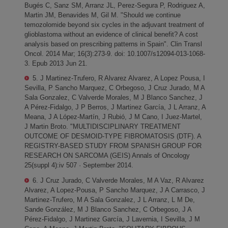
Bugés C, Sanz SM, Arranz JL, Perez-Segura P, Rodriguez A,
Martin JM, Benavides M, Gil M. "Should we continue
temozolomide beyond six cycles in the adjuvant treatment of
glioblastoma without an evidence of clinical benefit? A cost
analysis based on prescribing patterns in Spain". Clin Transl
Oncol. 2014 Mar; 16(3):273-9. doi: 10.1007/s12094-013-1068-
3. Epub 2013 Jun 21.
5. J Martinez-Trufero, R Alvarez Alvarez, A Lopez Pousa, I
Sevilla, P Sancho Marquez, C Orbegoso, J Cruz Jurado, M A
Sala Gonzalez, C Valverde Morales, M J Blanco Sanchez, J
A Pérez-Fidalgo, J P Berros, J Martinez García, J L Arranz, A
Meana, J A López-Martín, J Rubió, J M Cano, I Juez-Martel,
J Martin Broto. "MULTIDISCIPLINARY TREATMENT
OUTCOME OF DESMOID-TYPE FIBROMATOSIS (DTF). A
REGISTRY-BASED STUDY FROM SPANISH GROUP FOR
RESEARCH ON SARCOMA (GEIS) Annals of Oncology
25(suppl 4):iv 507 · September 2014.
6. J Cruz Jurado, C Valverde Morales, M A Vaz, R Alvarez
Alvarez, A Lopez-Pousa, P Sancho Marquez, J A Carrasco, J
Martinez-Trufero, M A Sala Gonzalez, J L Arranz, L M De,
Sande González, M J Blanco Sanchez, C Orbegoso, J A
Pérez-Fidalgo, J Martinez García, J Lavernia, I Sevilla, J M