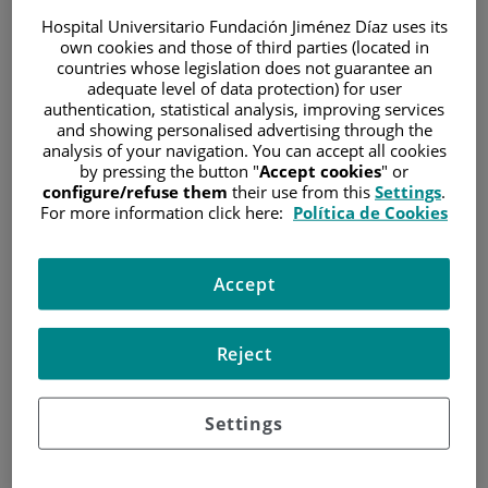
Hospital Universitario Fundación Jiménez Díaz uses its
Especialista en
own cookies and those of third parties (located in
oncología médica. Servicio
countries whose legislation does not guarantee an
de Oncología Médica.
adequate level of data protection) for user
Hospital General
authentication, statistical analysis, improving services
Juan Luis Arranz
Universitario Gregorio
and showing personalised advertising through the
Marañón. Mayo 2005 –
Cozar
analysis of your navigation. You can accept all cookies
Mayo 2009
by pressing the button "
Accept cookies
" or
Oncología Médica
Especialidad en
configure/refuse them
their use from this
Settings
.
Medicina Familiar y
For more information click here:
Política de Cookies
Comunitaria. Hospital Universitario de Getafe. Junio 1999 –
Junio 2002
Accept
EXPERIENCIA
1. Desde octubre 2010 hasta la actualidad: Médico adjunto
Reject
(FEA) de Oncología médica. Hospital Universitario
Fundación Jiménez Díaz. Madrid.
Settings
Formo parte de la unidad de cáncer de mama y tumores
del SNC.
Además poseo amplia experiencia en diversa patología