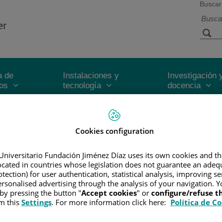
Buscar
a de
Instalaciones y
Investigación 
ios
tecnología
docencia
Inic
Cookies configuration
Universitario Fundación Jiménez Díaz uses its own cookies and th
located in countries whose legislation does not guarantee an adequ
tection) for user authentication, statistical analysis, improving s
rsonalised advertising through the analysis of your navigation. Y
 by pressing the button "
Accept cookies
" or
configure/refuse 
m this
Settings
. For more information click here:
Política de C