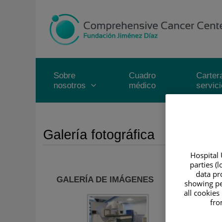
Saltar al contenido
Saltar
al
contenido
Sobre
Cuadro
Carter
nosotros
médico
servic
Galería fotográfica
Hospital 
parties (
data pro
GALERÍA DE IMÁGENES
showing pe
all cookies
fro