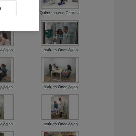
s
AC
Quirofano con Da Vinci
cológico
Instituto Oncológico
cológico
Instituto Oncológico
cológico
Instituto Oncológico