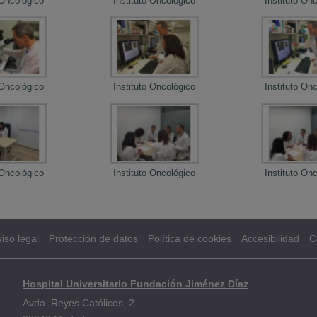
 Oncológico
Instituto Oncológico
Instituto On
 Oncológico
Instituto Oncológico
Instituto On
 Oncológico
Instituto Oncológico
Instituto On
iso legal
Protección de datos
Política de cookies
Accesibilidad
C
Hospital Universitario Fundación Jiménez Díaz
Avda. Reyes Católicos, 2