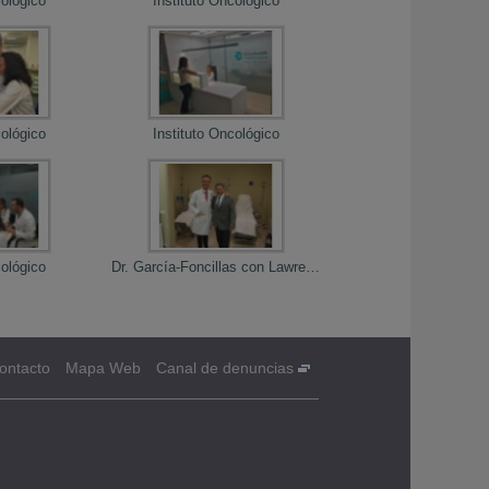
cológico
Instituto Oncológico
cológico
Instituto Oncológico
cológico
Dr. García-Foncillas con Lawrence Tamarkin, Presidente & CEO de CytImmune
ontacto
Mapa Web
Canal de denuncias