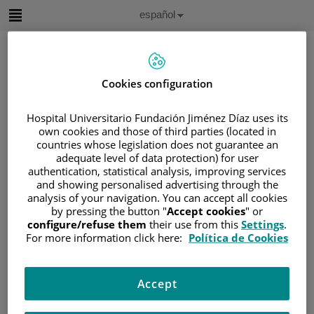
Saltar al contenido
Idioma
Español
Activo
Saltar
al
contenido
Cookies configuration
Buscar
Hospital Universitario Fundación Jiménez Díaz uses its
own cookies and those of third parties (located in
Selector
countries whose legislation does not guarantee an
de
adequate level of data protection) for user
Inicio
/
SALA DE PRENSA
/
NOTICIAS
idioma
authentication, statistical analysis, improving services
Noticias
and showing personalised advertising through the
analysis of your navigation. You can accept all cookies
by pressing the button "
Accept cookies
" or
configure/refuse them
their use from this
Settings
.
For more information click here:
Política de Cookies
Madrid
19 de junio de 2015
La biopsia líquida ultrasensible en cáncer
colorrectal empezará a aplicarse con fines clínicos
Accept
este mes de junio en la Fundación Jiménez Díaz
• El Hospital Universitario Fundación Jiménez Díaz se