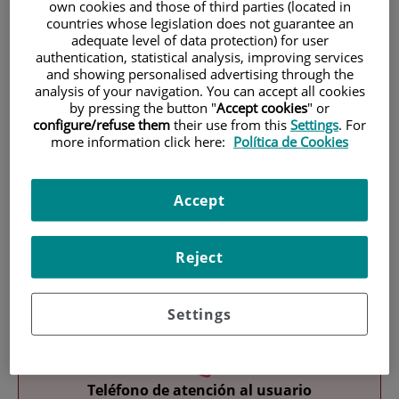
own cookies and those of third parties (located in
countries whose legislation does not guarantee an
adequate level of data protection) for user
authentication, statistical analysis, improving services
and showing personalised advertising through the
analysis of your navigation. You can accept all cookies
by pressing the button "
Accept cookies
" or
configure/refuse them
their use from this
Settings
. For
Investigación
more information click here:
Política de Cookies
Accept
Reject
Docencia
Settings
Teléfono de atención al usuario