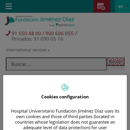
Saltar al contenido
Saltar
E
Idiom
Toggle
es
al
navigation
activo
contenido
/
91 550 48 00 / 900 606 055
Privados: 91 090 05 16
International version
Selector
de
idioma
Cookies configuration
Hospital Universitario Fundación Jiménez Díaz uses its
own cookies and those of third parties (located in
countries whose legislation does not guarantee an
Pacientes y visitantes
adequate level of data protection) for user