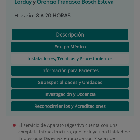
Lorduy
y
Orencio Francisco Bosch Esteva
Horario:
8 A 20 HORAS
Descripción
Equipo Médico
Instalaciones, Técnicas y Procedimientos
Información para Pacientes
Subespecialidades y Unidades
Investigación y Docencia
Reconocimientos y Acreditaciones
El servicio de Aparato Digestivo cuenta con una
completa infraestructura, que incluye una Unidad de
Endoscopia Digestiva equipada con 7 salas de