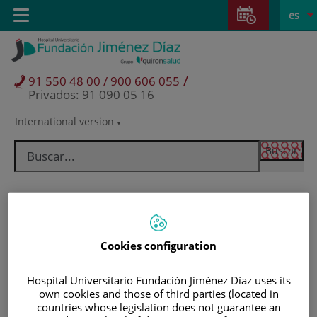
Saltar al contenido
Saltar
E
Idiom
Toggle
es
al
navigation
activo
contenido
/
91 550 48 00 / 900 606 055
Privados: 91 090 05 16
International version
Selector
de
idioma
Cookies configuration
Hospital Universitario Fundación Jiménez Díaz uses its
own cookies and those of third parties (located in
Pacientes y visitantes
countries whose legislation does not guarantee an