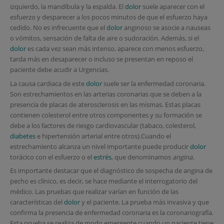
izquierdo, la mandíbula y la espalda. El
dolor
suele aparecer con el
esfuerzo y desparecer a los pocos minutos de que el esfuerzo haya
cedido. No es infrecuente que el
dolor
anginoso se asocie a nauseas
o vómitos, sensación de falta de aire o sudoración. Además, si el
dolor
es cada vez sean más intenso, aparece con menos esfuerzo,
tarda más en desaparecer o incluso se presentan en reposo el
paciente debe acudir a Urgencias.
La causa cardiaca de este
dolor
suele ser la enfermedad coronaria.
Son estrechamientos en las arterias coronarias que se deben a la
presencia de placas de aterosclerosis en las mismas. Estas placas
contienen colesterol entre otros componentes y su formación se
debe a los factores de riesgo cardiovascular (tabaco, colesterol,
diabetes
e hipertensión arterial entre otros).Cuando el
estrechamiento alcanza un nivel importante puede producir
dolor
torácico con el esfuerzo o el
estrés
, que denominamos
angina.
Es importante destacar que el diagnóstico de sospecha de angina de
pecho es clínico, es decir, se hace mediante el interrogatorio del
médico. Las pruebas que realizar varían en función de las
características del
dolor
y el paciente. La prueba más invasiva y que
confirma la presencia de enfermedad coronaria es la coronariografía.
Esta prueba se realiza de modo emergente cuando un paciente tiene