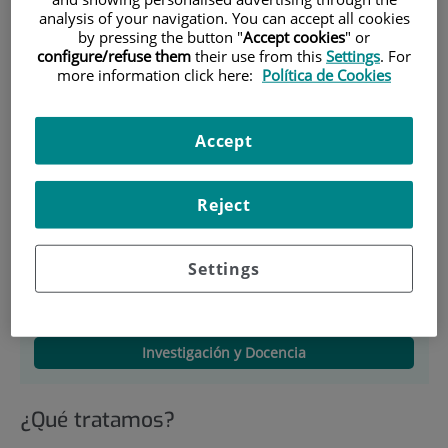
Fernández
analysis of your navigation. You can accept all cookies
by pressing the button "
Accept cookies
" or
Horario:
de 8 a 15 horas; consultas de 15
configure/refuse them
their use from this
Settings
. For
a 20 horas; cardiólogo de guardia 24
more information click here:
Política de Cookies
horas
Accept
Descripción
Equipo Médico
Reject
Instalaciones, Técnicas y Procedimientos
Settings
Información para Pacientes
Subespecialidades y Unidades
Investigación y Docencia
¿Qué tratamos?