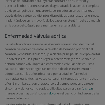
(arterias del corazón) para inyectar contraste en su interior y
detectar la obstrucción. Una vez diagnosticada la ausencia completa
de riego sanguíneo en una arteria, se introducen en su interior, a
través de los catéteres, distintos dispositivos para restaurar el riego,
implantándose en la mayoría de los casos un stent (muelle de metal)
en la zona del coágulo para mantener la arteria abierta.
Enfermedad válvula aórtica
La válvula aórtica es una de las 4 válvulas que existen dentro del
corazón. Se encuentra entre la cavidad de bombeo principal del
corazón (ventrículo izquierdo) y la arteria principal del cuerpo (aorta).
Por diversas causas, puede llegar a deteriorarse y producir lo que
denominamos valvulopatía o enfermedad valvular aórtica. Estas
causas pueden ser congénitas (es decir, desde el nacimiento) o
adquiridas con los años (deterioro por la edad, enfermedad
reumática, etc.). Muchas veces, cursa sin síntomas durante muchos
años. Sin embargo, con el trascurso del tiempo pueden aparecer
síntomas y signos como soplos, dificultad para respirar (
disnea
),
mareos o desmayos (síncopes),
dolor
en el pecho o hinchazón de las
piernas (edemas).
Los dos principales tipos de enfermedad valvular aórtica son: