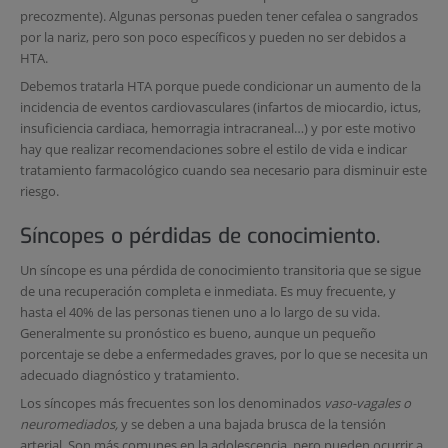
precozmente). Algunas personas pueden tener cefalea o sangrados
por la nariz, pero son poco específicos y pueden no ser debidos a
HTA.
Debemos tratarla HTA porque puede condicionar un aumento de la
incidencia de eventos cardiovasculares (infartos de miocardio, ictus,
insuficiencia cardiaca, hemorragia intracraneal…) y por este motivo
hay que realizar recomendaciones sobre el estilo de vida e indicar
tratamiento farmacológico cuando sea necesario para disminuir este
riesgo.
Síncopes o pérdidas de conocimiento.
Un síncope es una pérdida de conocimiento transitoria que se sigue
de una recuperación completa e inmediata. Es muy frecuente, y
hasta el 40% de las personas tienen uno a lo largo de su vida.
Generalmente su pronóstico es bueno, aunque un pequeño
porcentaje se debe a enfermedades graves, por lo que se necesita un
adecuado diagnóstico y tratamiento.
Los síncopes más frecuentes son los denominados
vaso-vagales o
neuromediados,
y se deben a una bajada brusca de la tensión
arterial. Son más comunes en la adolescencia, pero pueden ocurrir a