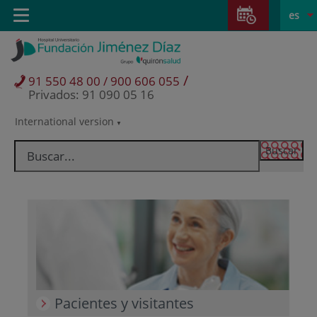
Saltar al contenido
Saltar
E
Idiom
Toggle
es
al
navigation
activo
contenido
/
91 550 48 00 / 900 606 055
Privados: 91 090 05 16
International version
Selector
de
idioma
Pacientes y visitantes