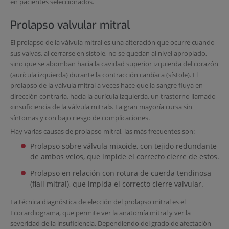
en pacientes seleccionados.
Prolapso valvular mitral
El prolapso de la válvula mitral es una alteración que ocurre cuando
sus valvas, al cerrarse en sístole, no se quedan al nivel apropiado,
sino que se abomban hacia la cavidad superior izquierda del corazón
(aurícula izquierda) durante la contracción cardíaca (sístole). El
prolapso de la válvula mitral a veces hace que la sangre fluya en
dirección contraria, hacia la aurícula izquierda, un trastorno llamado
«insuficiencia de la válvula mitral». La gran mayoría cursa sin
síntomas y con bajo riesgo de complicaciones.
Hay varias causas de prolapso mitral, las más frecuentes son:
Prolapso sobre válvula mixoide, con tejido redundante
de ambos velos, que impide el correcto cierre de estos.
Prolapso en relación con rotura de cuerda tendinosa
(flail mitral), que impida el correcto cierre valvular.
La técnica diagnóstica de elección del prolapso mitral es el
Ecocardiograma, que permite ver la anatomía mitral y ver la
severidad de la insuficiencia. Dependiendo del grado de afectación