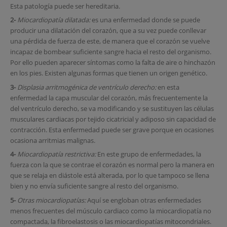
Esta patología puede ser hereditaria.
2-
Miocardiopatía dilatada:
es una enfermedad donde se puede
producir una dilatación del corazón, que a su vez puede conllevar
una pérdida de fuerza de este, de manera que el corazón se vuelve
incapaz de bombear suficiente sangre hacia el resto del organismo.
Por ello pueden aparecer síntomas como la falta de aire o hinchazón
en los pies. Existen algunas formas que tienen un origen genético.
3-
Displasia arritmogénica de ventrículo derecho:
en esta
enfermedad la capa muscular del corazón, más frecuentemente la
del ventrículo derecho, se va modificando y se sustituyen las células
musculares cardiacas por tejido cicatricial y adiposo sin capacidad de
contracción. Esta enfermedad puede ser grave porque en ocasiones
ocasiona arritmias malignas.
4-
Miocardiopatía restrictiva:
En este grupo de enfermedades, la
fuerza con la que se contrae el corazón es normal pero la manera en
que se relaja en diástole está alterada, por lo que tampoco se llena
bien y no envía suficiente sangre al resto del organismo.
5-
Otras miocardiopatías:
Aquí se engloban otras enfermedades
menos frecuentes del músculo cardiaco como la miocardiopatía no
compactada, la fibroelastosis o las miocardiopatías mitocondriales.