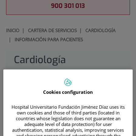
900 301 013
INICIO
|
CARTERA DE SERVICIOS
|
CARDIOLOGÍA
|
INFORMACIÓN PARA PACIENTES
Cardiología
Situación:
Planta 3 edificio sector privado,
hospitalización ascensores 12 y 13, y
Cookies configuration
ascensores 10 y 11 hemodinámica y
pruebas no invasivas
Hospital Universitario Fundación Jiménez Díaz uses its
own cookies and those of third parties (located in
Teléfono:
: 915504800 ext. 3415
countries whose legislation does not guarantee an
adequate level of data protection) for user
Jefe/a de servicio:
Dr.
José Tuñón
authentication, statistical analysis, improving services
and showing personalised advertising through the