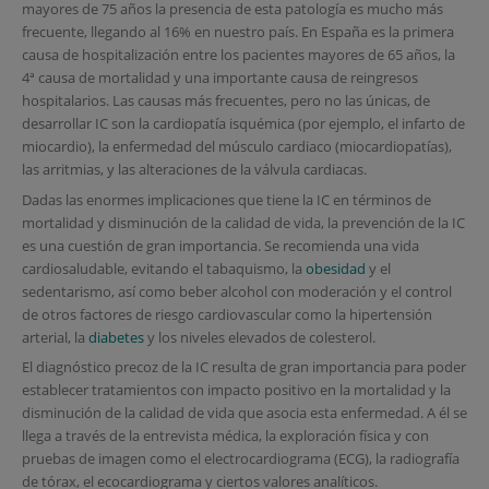
mayores de 75 años la presencia de esta patología es mucho más
frecuente, llegando al 16% en nuestro país. En España es la primera
causa de hospitalización entre los pacientes mayores de 65 años, la
4ª causa de mortalidad y una importante causa de reingresos
hospitalarios. Las causas más frecuentes, pero no las únicas, de
desarrollar IC son la cardiopatía isquémica (por ejemplo, el infarto de
miocardio), la enfermedad del músculo cardiaco (miocardiopatías),
las arritmias, y las alteraciones de la válvula cardiacas.
Dadas las enormes implicaciones que tiene la IC en términos de
mortalidad y disminución de la calidad de vida, la prevención de la IC
es una cuestión de gran importancia. Se recomienda una vida
cardiosaludable, evitando el tabaquismo, la
obesidad
y el
sedentarismo, así como beber alcohol con moderación y el control
de otros factores de riesgo cardiovascular como la hipertensión
arterial, la
diabetes
y los niveles elevados de colesterol.
El diagnóstico precoz de la IC resulta de gran importancia para poder
establecer tratamientos con impacto positivo en la mortalidad y la
disminución de la calidad de vida que asocia esta enfermedad. A él se
llega a través de la entrevista médica, la exploración física y con
pruebas de imagen como el electrocardiograma (ECG), la radiografía
de tórax, el ecocardiograma y ciertos valores analíticos.