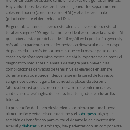
menor cantidad se obtiene también a través de algunos alimentos.
Hay varios tipos de colesterol, pero en general los separamos en
colesterol bueno (conocido como HDL) y el colesterol malo
(principalmente el denominado LDL).
En general, llamamos hipercolesterolemia a niveles de colesterol
total en sangre> 200 mg/dl, aunque lo ideal es conocer la cifra de LDL
que debería estar por debajo de 116 mg/dl en la población general y
más aún en pacientes con enfermedad cardiovascular o alto riesgo
de padecerla. Lo más importante es que en la mayor parte de los
casos no da síntomas inicialmente, de ahí la importancia de hacer el
diagnóstico mediante un análisis de sangre para prevenir las
complicaciones derivadas de tener niveles elevados en sangre
durante años que pueden depositarse en la pared de los vasos
sanguíneos dando lugar a las conocidas placas de ateroma
(aterosclerosis) que favorecen el desarrollo de enfermedades
cardiovasculares (angina de pecho, Infarto agudo de miocardio,
Ictus...).
La prevención del hipercolesterolemia comienza por una buena
alimentación y evitar el sedentarismo y el
sobrepeso
, algo que
también es beneficioso para evitar el desarrollo de hipertensión
arterial y
diabetes
. Sin embargo, hay pacientes con un componente