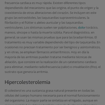
frecuencia cardiaca es muy rápida. Existen diferentes tipos
dependiendo del mecanismo que las origine, el punto de origen y la
coexistencia de otras alteraciones del corazón. Se incluyen en este
grupo las extrasístoles, las taquicardias supraventriculares, la
fibrilación y el flútter o aleteo auricular y las taquicardias
ventriculares. Los síntomas suelen ser palpitaciones,
dolor
torácico,
mareos, síncope o hasta la muerte súbita. Para el diagnóstico, en
general, se usan las mismas pruebas que para las bradiarritmias. El
tratamiento es muy variable dependiendo del tipo de taquicardia. En
ocasiones no precisan tratamiento por ser benignos y asintomáticos,
y en otras, se emplean fármacos antiarrítmicos. Hoy en día la
mayoría de las arritmias pueden tratarse mediante técnicas de
ablación, que consiste en la realización de un cateterismo cardiaco
para eliminar, mediante radiofrecuencia (calor) o crioablación (frio), el
sustrato que genera la arritmia.
Hipercolesterolemia
El colesterol es una sustancia grasa natural presente en todas las
células del cuerpo humano necesaria para el normal funcionamiento
del organismo. La mayor parte se sintetiza en el hígado, aunque en