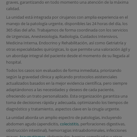
graves, garantizando en todo momento una atención de la máxima
calidad.
La unidad está integrada por cirujanos con amplia experiencia en el
manejo de la patología urgente, disponibles las 24 horas del día, los
365 días del año. Trabajamos de forma coordinada con los servicios
de Urgencias, Anestesiología, Radiología, Cuidados Intensivos,
Medicina Interna, Endocrino y Rehabilitación, así como Getriatría y
otras especialidades quirúrgicas, lo que permite una valoración ágil y
un abordaje integral del paciente desde el momento de su llegada al
hospital.
Todos los casos son evaluados de forma inmediata, priorizando
según la gravedad clínica y aplicando protocolos asistenciales
actualizados basados en la mejor evidencia científica, pero siempre
adaptándonos a las necesidades y deseos de cada paciente,
ofreciendo un trato personalizado. Esta organización garantiza una
toma de decisiones rápida y adecuada, optimizando los tiempos de
diagnóstico y tratamiento, aspectos clave en la cirugía urgente.
La unidad aborda un amplio espectro de patologías, incluyendo
abdomen agudo (apendicitis,
colecistitis
, perforaciones digestivas,
obstrucción intestinal), hemorragias intraabdominales, infecciones
graves,
traumatismos
abdominales, hernias complicadas y otras