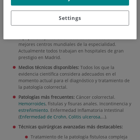
Cirugía colorrectal y Terapia celular
Misión:
Diagnosticar y tratar con las mejores técnicas
Settings
disponibles a los pacientes con enfermedades del
colon, recto y ano.
Equipo
:
Cirujanos Colorrectales formados en los
mejores centros mundiales de la especialidad.
Actualmente todos trabajan en
hospitales
de gran
prestigio en Madrid.
Medios técnicos disponibles
:
Todos los que la
evidencia científica considera adecuados en el
momento actual para el diagnóstico y tratamiento de
la patología colorrectal.
Patologías más frecuentes:
Cáncer colorrectal.
Hemorroides
, fístulas y fisuras anales. Incontinencia y
estreñimiento
. Enfermedad Inflamatoria Intestinal
(
Enfermedad de Crohn
,
Colitis ulcerosa
,…).
Técnicas quirúrgicas avanzadas más destacables:
Tratamiento de la patología fistulosa compleja