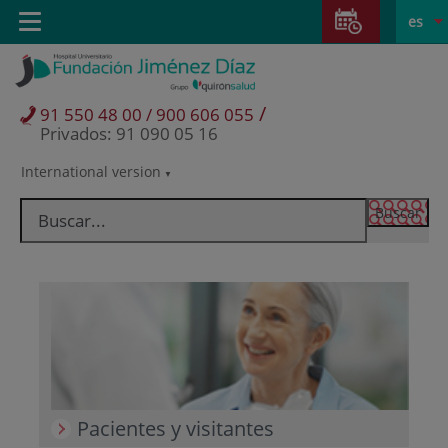
Saltar al contenido
Saltar
E
Idiom
Toggle
es
al
navigation
activo
contenido
/
91 550 48 00 / 900 606 055
Privados: 91 090 05 16
International version
Selector
de
idioma
Pacientes y visitantes