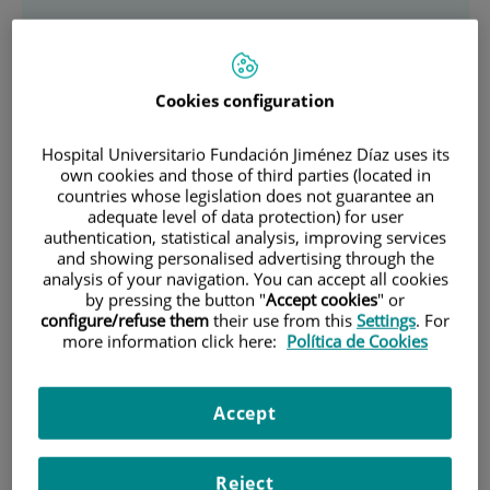
Jefe/a de servicio:
Héctor Guadalajara
Labajo
Cookies configuration
Horario:
de 8 a 15h de lunes a viernes
Hospital Universitario Fundación Jiménez Díaz uses its
own cookies and those of third parties (located in
Descripción
countries whose legislation does not guarantee an
adequate level of data protection) for user
Equipo Médico
authentication, statistical analysis, improving services
and showing personalised advertising through the
Subespecialidades y Unidades
analysis of your navigation. You can accept all cookies
by pressing the button "
Accept cookies
" or
Instalaciones, Técnicas y Procedimientos
configure/refuse them
their use from this
Settings
. For
more information click here:
Política de Cookies
Información para Pacientes
Investigación y Docencia
Accept
Reconocimientos y Acreditaciones
Reject