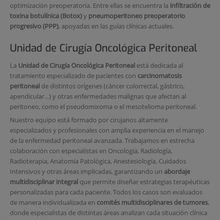
optimización preoperatoria. Entre ellas se encuentra la
infiltración de
toxina botulínica (Botox)
y
pneumoperitoneo preoperatorio
progresivo (PPP)
, apoyadas en las guías clínicas actuales.
Unidad de Cirugía Oncológica Peritoneal
La
Unidad de Cirugía Oncológica Peritoneal
está dedicada al
tratamiento especializado de pacientes con
carcinomatosis
peritoneal
de distintos orígenes (cáncer colorrectal, gástrico,
apendicular…) y otras enfermedades malignas que afectan al
peritoneo, como el pseudomixoma o el mesotelioma peritoneal.
Nuestro equipo está formado por cirujanos altamente
especializados y profesionales con amplia experiencia en el manejo
de la enfermedad peritoneal avanzada. Trabajamos en estrecha
colaboración con especialistas en Oncología, Radiología,
Radioterapia, Anatomía Patológica, Anestesiología, Cuidados
Intensivos y otras áreas implicadas, garantizando un
abordaje
multidisciplinar integral
que permite diseñar estrategias terapéuticas
personalizadas para cada paciente. Todos los casos son evaluados
de manera individualizada en
comités multidisciplinares de tumores
,
donde especialistas de distintas áreas analizan cada situación clínica