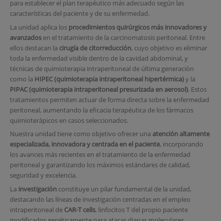
para establecer el plan terapéutico más adecuado según las
características del paciente y de su enfermedad.
La unidad aplica los
procedimientos quirúrgicos más innovadores y
avanzados
en el tratamiento de la carcinomatosis peritoneal. Entre
ellos destacan la
cirugía de citorreducción
, cuyo objetivo es eliminar
toda la enfermedad visible dentro de la cavidad abdominal, y
técnicas de quimioterapia intraperitoneal de última generación
como la
HIPEC (quimioterapia intraperitoneal hipertérmica)
y la
PIPAC (quimioterapia intraperitoneal presurizada en aerosol)
. Estos
tratamientos permiten actuar de forma directa sobre la enfermedad
peritoneal, aumentando la eficacia terapéutica de los fármacos
quimioterápicos en casos seleccionados.
Nuestra unidad tiene como objetivo ofrecer una
atención altamente
especializada, innovadora y centrada en el paciente
, incorporando
los avances más recientes en el tratamiento de la enfermedad
peritoneal y garantizando los máximos estándares de calidad,
seguridad y excelencia.
La
investigación
constituye un pilar fundamental de la unidad,
destacando las líneas de investigación centradas en el empleo
intraperitoneal de
CAR-T cells
, linfocitos T del propio paciente
modificados genéticamente para atacar dianas moleculares