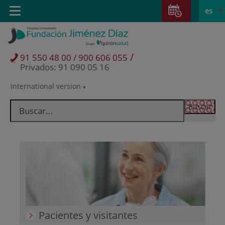
Saltar al contenido
Saltar
E
Idiom
Toggle
es
al
navigation
activo
contenido
/
91 550 48 00 / 900 606 055
Privados: 91 090 05 16
International version
Selector
de
idioma
Pacientes y visitantes