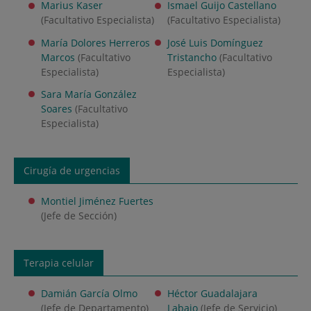
Marius Kaser
Ismael Guijo Castellano
(Facultativo Especialista)
(Facultativo Especialista)
María Dolores Herreros
José Luis Domínguez
Marcos
(Facultativo
Tristancho
(Facultativo
Especialista)
Especialista)
Sara María González
Soares
(Facultativo
Especialista)
Cirugía de urgencias
Montiel Jiménez Fuertes
(Jefe de Sección)
Terapia celular
Damián García Olmo
Héctor Guadalajara
(Jefe de Departamento)
Labajo
(Jefe de Servicio)