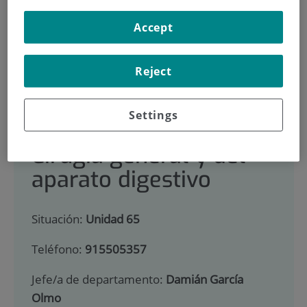
900 301 013
Accept
INICIO
|
CARTERA DE SERVICIOS
Reject
|
CIRUGÍA GENERAL Y DEL APARATO DIGESTIVO
|
EQUIPO MÉDICO
Settings
Cirugía general y del
aparato digestivo
Situación:
Unidad 65
Teléfono:
915505357
Jefe/a de departamento:
Damián García
Olmo