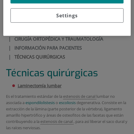
900 301 013
Settings
INICIO
|
CARTERA DE SERVICIOS
|
CIRUGÍA ORTOPÉDICA Y TRAUMATOLOGÍA
|
INFORMACIÓN PARA PACIENTES
|
TÉCNICAS QUIRÚRGICAS
Técnicas quirúrgicas
Laminectomía lumbar
Es el tratamiento estándar de la
estenosis de canal
lumbar no
asociada a
espondilolistesis
o
escoliosis
degenerativa. Consiste en la
extracción de la lámina (parte posterior de la vértebra), ligamento
amarillo hipertrófico y áreas de osteofitos de las facetas que están
contribuyendo a la
estenosis de canal
, para así liberar el saco dural y
las raíces nerviosas.