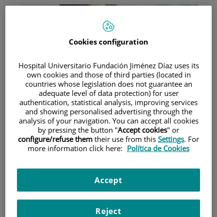
Cookies configuration
Hospital Universitario Fundación Jiménez Díaz uses its
Investigación
own cookies and those of third parties (located in
countries whose legislation does not guarantee an
adequate level of data protection) for user
authentication, statistical analysis, improving services
and showing personalised advertising through the
analysis of your navigation. You can accept all cookies
by pressing the button "
Accept cookies
" or
configure/refuse them
their use from this
Settings
. For
more information click here:
Política de Cookies
Docencia
Accept
Reject
Teléfono de atención al usuario