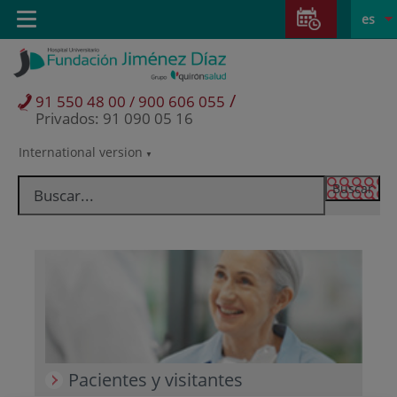
Saltar al contenido
Saltar
E
Idiom
Toggle
es
al
navigation
activo
contenido
/
91 550 48 00 / 900 606 055
Privados: 91 090 05 16
International version
Selector
de
idioma
Pacientes y visitantes