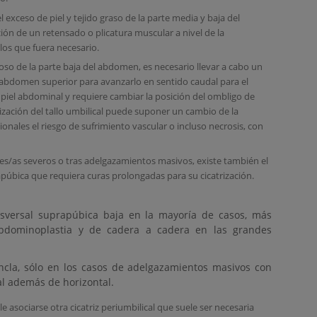
 exceso de piel y tejido graso de la parte media y baja del
ón de un retensado o plicatura muscular a nivel de la
os que fuera necesario.
oso de la parte baja del abdomen, es necesario llevar a cabo un
bdomen superior para avanzarlo en sentido caudal para el
 piel abdominal y requiere cambiar la posición del ombligo de
ización del tallo umbilical puede suponer un cambio de la
onales el riesgo de sufrimiento vascular o incluso necrosis, con
s/as severos o tras adelgazamientos masivos, existe también el
rapúbica que requiera curas prolongadas para su cicatrización.
nsversal suprapúbica baja en la mayoría de casos, más
abdominoplastia y de cadera a cadera en las grandes
ncla, sólo en los casos de adelgazamientos masivos con
al además de horizontal.
le asociarse otra cicatriz periumbilical que suele ser necesaria