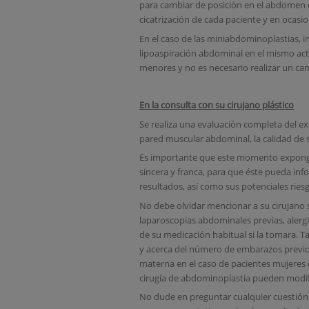
para cambiar de posición en el abdomen el 
cicatrización de cada paciente y en ocasi
En el caso de las miniabdominoplastias, i
lipoaspiración abdominal en el mismo acto
menores y no es necesario realizar un cam
En la consulta con su cirujano plástico
Se realiza una evaluación completa del 
pared muscular abdominal, la calidad de s
Es importante que este momento exponga
sincera y franca, para que éste pueda info
resultados, así como sus potenciales ries
No debe olvidar mencionar a su cirujano 
laparoscopias abdominales previas, ale
de su medicación habitual si la tomara. T
y acerca del número de embarazos previo
materna en el caso de pacientes mujeres
cirugía de abdominoplastia pueden modific
No dude en preguntar cualquier cuestión 