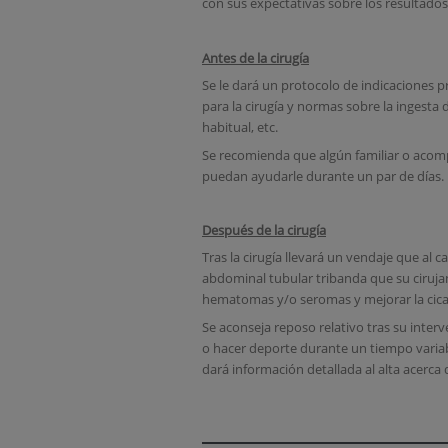
con sus expectativas sobre los resultados
Antes de la cirugía
Se le dará un protocolo de indicaciones 
para la cirugía y normas sobre la ingesta
habitual, etc.
Se recomienda que algún familiar o acompañ
puedan ayudarle durante un par de días.
Después de la cirugía
Tras la cirugía llevará un vendaje que al
abdominal tubular tribanda que su ciruja
hematomas y/o seromas y mejorar la cicat
Se aconseja reposo relativo tras su inter
o hacer deporte durante un tiempo variable
dará información detallada al alta acerca