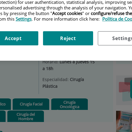
tection) for user authentication, statistical analysis, improving s
RUGÍA PLÁSTICA
|
U. DE CIRUGÍA ESTÉTICA
|
CIRUGÍA DEL
rsonalised advertising through the analysis of your navigation. Y
LASTIA
es by pressing the button "
Accept cookies
" or
configure/refuse th
Car
rom this
Settings
. For more information click here:
Política de Co
stética
Situación:
Consulta Privada
Selecc
Accept
Reject
Setting
nº10
Teléfono:
2598
Horario:
Lunes a jueves 15
a 18h
Especialidad:
Cirugía
Plástica
Cirugía
ico
Cirugía Facial
Oncológica
Dermatológica
Cirugía del
Hombre