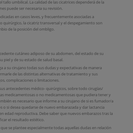
tallo umbilical. La calidad de las cicatrices dependerá de la
ones puede ser necesaria su revisión.
ndicadas en casos leves, y frecuentemente asociadas a
 quirúrgico, la cicatriz transversal y el despegamiento son
bio de la posición del ombligo.
excedente cutáneo adiposo de su abdomen, del estado de su
u piel y de su estado de salud basal.
 a su cirujano todas sus dudas y expectativas de manera
rmarle de las distintas alternativas de tratamiento y sus
gos, complicaciones o limitaciones.
sus antecedentes médico- quirúrgicos, sobre todo cirugías/
rgias medicamentosas o no medicamentosas que pudiera tener y
ambién es necesario que informe a su cirujano de si es fumador/a
s o si desea quedarse de nuevo embarazada y dar lactancia
 en edad reproductiva. Debe saber que nuevos embarazos tras la
ar el resultado estético.
que se plantee especialmente todas aquellas dudas en relación