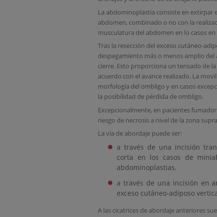
La abdominoplastia consiste en extirpar el
abdomen, combinado o no con la realizaci
musculatura del abdomen en lo casos en l
Tras la resección del exceso cutáneo-adip
despegamiento más o menos amplio del a
cierre. Esto proporciona un tensado de la
acuerdo con el avance realizado. La movil
morfología del ombligo y en casos excepci
la posibilidad de pérdida de ombligo.
Excepcionalmente, en pacientes fumadore
riesgo de necrosis a nivel de la zona sup
La vía de abordaje puede ser:
a través de una incisión tra
corta en los casos de mini
abdominoplastias.
a través de una incisión en a
exceso cutáneo-adiposo vertic
A las cicatrices de abordaje anteriores sue