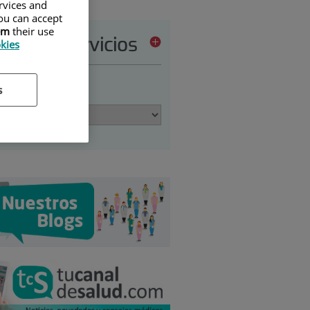
ervices and
ou can accept
em
their use
tera de servicios
okies
ione una opción:
s