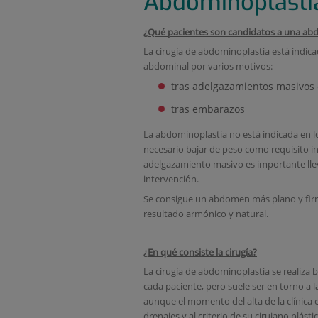
Abdominoplasti
¿Qué pacientes son candidatos a una ab
La cirugía de abdominoplastia está indic
abdominal por varios motivos:
tras adelgazamientos masivos c
tras embarazos
La abdominoplastia no está indicada en l
necesario bajar de peso como requisito ind
adelgazamiento masivo es importante llev
intervención.
Se consigue un abdomen más plano y firme
resultado armónico y natural.
¿En qué consiste la cirugía?
La cirugía de abdominoplastia se realiza b
cada paciente, pero suele ser en torno a la
aunque el momento del alta de la clínica es
drenajes y al criterio de su cirujano plásti