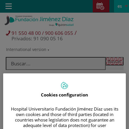
Saltar al contenido
Saltar
E
Idiom
Toggle
es
al
navigation
activo
contenido
/
91 550 48 00 / 900 606 055
Privados: 91 090 05 16
International version
Selector
de
idioma
Cookies configuration
Hospital Universitario Fundación Jiménez Díaz uses its
own cookies and those of third parties (located in
countries whose legislation does not guarantee an
Pacientes y visitantes
adequate level of data protection) for user