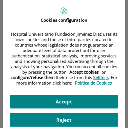
900 301 013
Cookies configuration
INICIO
|
CARTERA DE SERVICIOS
|
CIRUGÍA PLÁSTICA
Hospital Universitario Fundación Jiménez Díaz uses its
|
U. DE CIRUGÍA ESTÉTICA
|
CIRUGÍA FACIAL
own cookies and those of third parties (located in
countries whose legislation does not guarantee an
|
INJERTO GRASO
adequate level of data protection) for user
authentication, statistical analysis, improving services
and showing personalised advertising through the
U. de Cirugía Estética
analysis of your navigation. You can accept all cookies
by pressing the button "
Accept cookies
" or
configure/refuse them
their use from this
Settings
. For
Situación:
Consulta Privada nº10
more information click here:
Política de Cookies
Teléfono:
2598
Accept
Horario:
Lunes a jueves 15 a 18h
Especialidad:
Cirugía Plástica
Reject