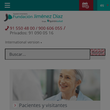
Saltar al contenido
Saltar
E
Idiom
Toggle
es
al
navigation
activo
contenido
/
91 550 48 00 / 900 606 055
Privados: 91 090 05 16
International version
Selector
de
idioma
Pacientes y visitantes