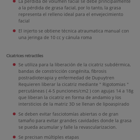
La pérdida de volumen facial se debe principalmente
a la pérdida de grasa facial, por lo tanto, la grasa
representa el relleno ideal para el envejecimiento
facial
El injerto se obtiene técnica atraumatica manual con
una jeringa de 10 cc y cánula roma
Cicatrices retractiles
Se utiliza para la liberación de la cicatriz subdérmica,
bandas de constricción congénita, fibrosis
postradioterapia y enfermedad de Dupuytren
Requieren liberar la cicatriz mediante " Rigotomias "
percutáneas ( 4-5 punciones/cm2 ) con agujas 14 a 18g
que liberan la cicatriz en forma de andamio y los
intersticios de la matriz 3D se llenan de lipoaspirado
Se deben evitar fasciotomías abiertas o de gran
tamaño para evitar grandes cavidades donde la grasa
se ​​pueda acumular y falle la revascularizacion.
Se precisan múltiples etapas