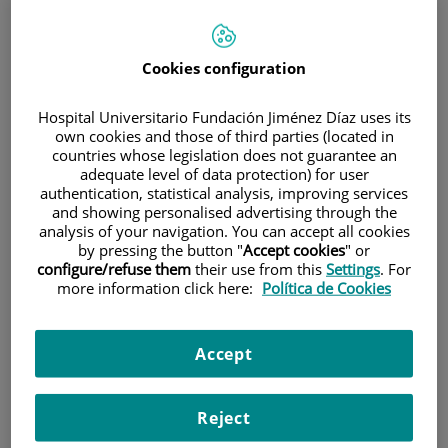
900 301 013
Cookies configuration
INICIO
|
CARTERA DE SERVICIOS
|
CIRUGÍA PLÁSTICA
Hospital Universitario Fundación Jiménez Díaz uses its
|
U. DE CIRUGÍA ESTÉTICA
|
CIRUGÍA DE LA MUJER
own cookies and those of third parties (located in
countries whose legislation does not guarantee an
|
INJERTO GRASO
adequate level of data protection) for user
authentication, statistical analysis, improving services
and showing personalised advertising through the
U. de Cirugía Estética
analysis of your navigation. You can accept all cookies
by pressing the button "
Accept cookies
" or
configure/refuse them
their use from this
Settings
. For
Situación:
Consulta Privada nº10
more information click here:
Política de Cookies
Teléfono:
2598
Accept
Horario:
Lunes a jueves 15 a 18h
Especialidad:
Cirugía Plástica
Reject