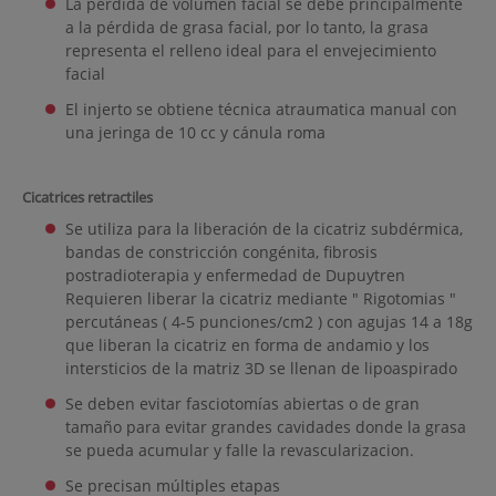
La pérdida de volumen facial se debe principalmente
a la pérdida de grasa facial, por lo tanto, la grasa
representa el relleno ideal para el envejecimiento
facial
El injerto se obtiene técnica atraumatica manual con
una jeringa de 10 cc y cánula roma
Cicatrices retractiles
Se utiliza para la liberación de la cicatriz subdérmica,
bandas de constricción congénita, fibrosis
postradioterapia y enfermedad de Dupuytren
Requieren liberar la cicatriz mediante " Rigotomias "
percutáneas ( 4-5 punciones/cm2 ) con agujas 14 a 18g
que liberan la cicatriz en forma de andamio y los
intersticios de la matriz 3D se llenan de lipoaspirado
Se deben evitar fasciotomías abiertas o de gran
tamaño para evitar grandes cavidades donde la grasa
se ​​pueda acumular y falle la revascularizacion.
Se precisan múltiples etapas