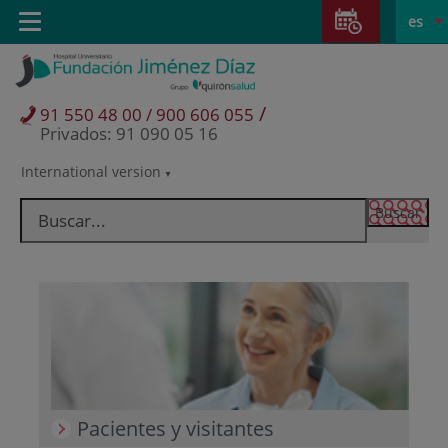
Saltar al contenido
Saltar
E
Idiom
Toggle
es
al
navigation
activo
contenido
/
91 550 48 00 / 900 606 055
Privados: 91 090 05 16
International version
Selector
de
idioma
Pacientes y visitantes