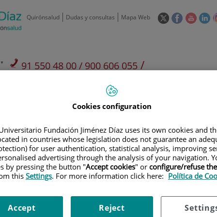
Este
Este
Este
Es
Quirónsalud
Dudas y consultas
Mapa Web
enlace
enlace
enlace
en
se
se
se
se
abrirá
abrirá
abrirá
ab
en
en
en
e
/
91 550 48 00 / 900 606 055
una
una
una
u
ventana
ventana
ventan
ve
Privados: 91 090 05 16
Aseguradoras y
Nuestro
nueva.
nueva.
nueva.
nu
Actividades
mutuas
centro
Cookies configuration
Universitario Fundación Jiménez Díaz uses its own cookies and th
located in countries whose legislation does not guarantee an adequ
tection) for user authentication, statistical analysis, improving s
rsonalised advertising through the analysis of your navigation. Y
Investigación
D
es by pressing the button "
Accept cookies
" or
configure/refuse th
rom this
Settings
. For more information click here:
Política de Co
900 301 013
Teléfono de atención al usuario
Accept
Reject
Setting