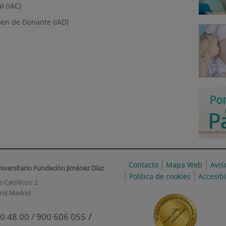
l (IAC)
men de Donante (IAD)
Contacto
Mapa Web
Avis
niversitario Fundación Jiménez Díaz
Política de cookies
Accesib
 Católicos, 2
rid Madrid
/
0 48 00 / 900 606 055