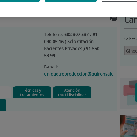
NECOLOGÍA Y OBSTETRICIA
|
SUBESPECIALIDADES Y
|
TU PLAN
|
MAMÁ SIN PAREJA
Car
Teléfono:
682 307 537 / 91
Selecc
090 05 16 ( Solo Citación
Pacientes Privados ) 91 550
53 99
E-mail:
unidad.reproduccion@quironsalud.es
Técnicas y
Atención
tratamientos
multidisciplinar
o