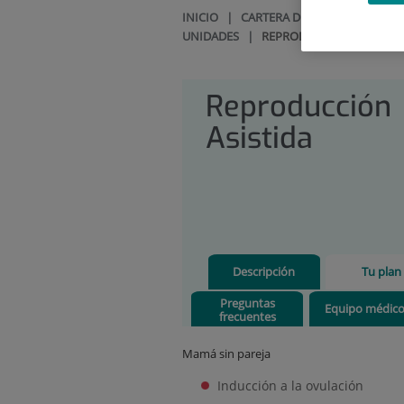
INICIO
|
CARTERA DE SERVICIOS
|
GI
UNIDADES
|
REPRODUCCIÓN ASISTIDA
Reproducción
Asistida
Descripción
Tu plan
Preguntas
Equipo médic
frecuentes
Mamá sin pareja
Inducción a la ovulación