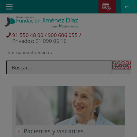
Saltar al contenido
Saltar
E
Idiom
Toggle
es
al
navigation
activo
contenido
/
91 550 48 00 / 900 606 055
Privados: 91 090 05 16
International version
Selector
de
idioma
Pacientes y visitantes