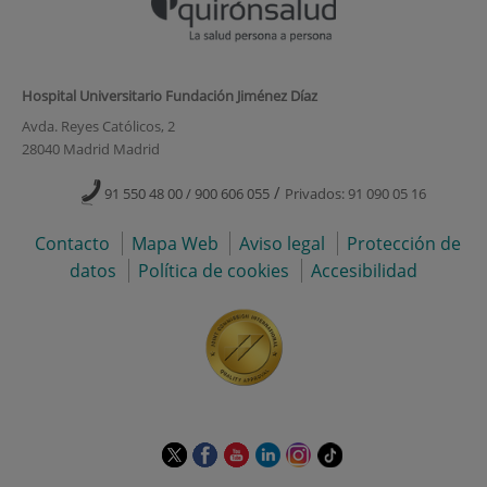
Hospital Universitario Fundación Jiménez Díaz
Avda. Reyes Católicos, 2
28040 Madrid Madrid
/
91 550 48 00 / 900 606 055
Privados: 91 090 05 16
Contacto
Mapa Web
Aviso legal
Protección de
datos
Política de cookies
Accesibilidad
Este
Este
Este
Este
Este
Enlace
enlace
enlace
enlace
enlace
enlace
a