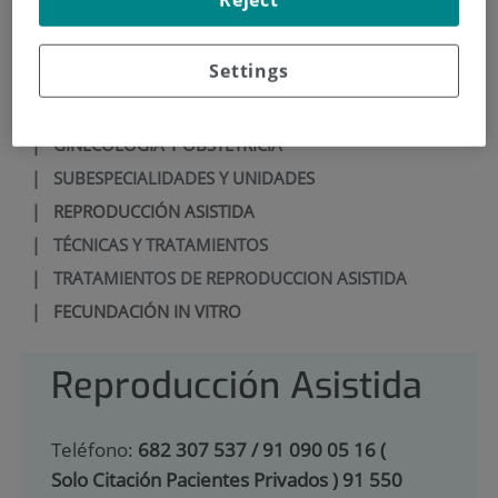
Reject
900 301 013
Settings
INICIO
|
CARTERA DE SERVICIOS
|
GINECOLOGÍA Y OBSTETRICIA
|
SUBESPECIALIDADES Y UNIDADES
|
REPRODUCCIÓN ASISTIDA
|
TÉCNICAS Y TRATAMIENTOS
|
TRATAMIENTOS DE REPRODUCCION ASISTIDA
|
FECUNDACIÓN IN VITRO
Reproducción Asistida
Teléfono:
682 307 537 / 91 090 05 16 (
Solo Citación Pacientes Privados ) 91 550