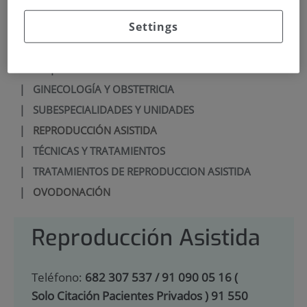
900 301 013
Settings
INICIO
|
CARTERA DE SERVICIOS
|
GINECOLOGÍA Y OBSTETRICIA
|
SUBESPECIALIDADES Y UNIDADES
|
REPRODUCCIÓN ASISTIDA
|
TÉCNICAS Y TRATAMIENTOS
|
TRATAMIENTOS DE REPRODUCCION ASISTIDA
|
OVODONACIÓN
Reproducción Asistida
Teléfono:
682 307 537 / 91 090 05 16 (
Solo Citación Pacientes Privados ) 91 550