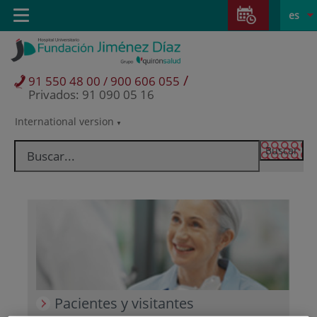
Saltar al contenido
Saltar
E
Idiom
Toggle
es
al
navigation
activo
contenido
/
91 550 48 00 / 900 606 055
Privados: 91 090 05 16
International version
Selector
de
idioma
Pacientes y visitantes