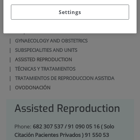
900 301 013
Settings
HOME
|
SERVICES PORTFOLIO
|
GYNAECOLOGY AND OBSTETRICS
|
SUBSPECIALITIES AND UNITS
|
ASSISTED REPRODUCTION
|
TÉCNICAS Y TRATAMIENTOS
|
TRATAMIENTOS DE REPRODUCCION ASISTIDA
|
OVODONACIÓN
Assisted Reproduction
Phone:
682 307 537 / 91 090 05 16 ( Solo
Citación Pacientes Privados ) 91 550 53