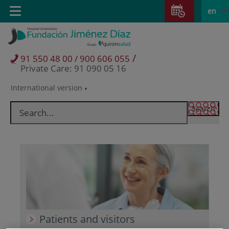
Jump to content
Jump
L
Active
Toggle
en
to
navigation
langu
content
/
91 550 48 00 / 900 606 055
Private Care: 91 090 05 16
International version
Language
selector
Patients and visitors