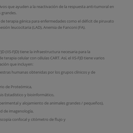
ivos que ayuden a la reactivación de la respuesta anti-tumoral en
s grandes.
 de terapia génica para enfermedades como el déficit de piruvato
hesión leucocitaria (LAD), Anemia de Fanconi (FA).
JD (IIS-FJD) tiene la infraestructura necesaria para la
terapia celular con células CART. Así, el IIS-FJD tiene varios
gación que incluyen:
estras humanas obtenidas por los grupos clínicos y de
rio de Proteómica,
is Estadístico y bioinformático,
xperimental y alojamiento de animales grandes / pequeños),
dad de imagenología,
oscopía confocal y citómetro de flujo y