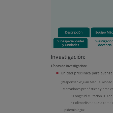
Descripción
Equipo Méd
Subespecialidades
Investigació
y Unidades
docencia
Investigación:
Líneas de Investigación:
Unidad preclínica para avanza
(Responsable: Juan Manuel Alons
- Marcadores pronósticos y predic
× Longitud Mutación ITD de
× Polimorfismo CD33 como P
- Epidemiología: