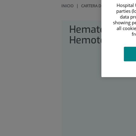
Hospital 
INICIO
|
CARTERA DE SERVICIOS
|
HE
parties (
data pro
showing pe
Hematología 
all cooki
f
Hemoterapia