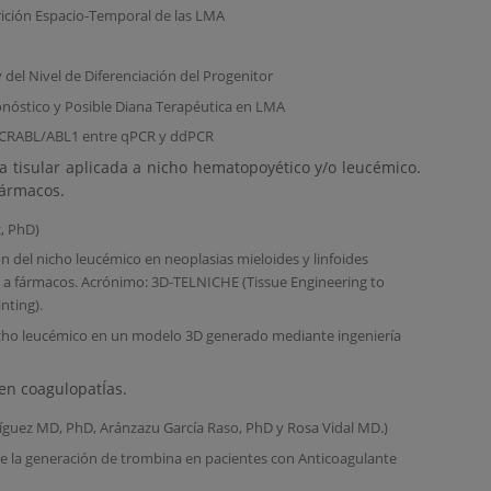
rición Espacio-Temporal de las LMA
 del Nivel de Diferenciación del Progenitor
nóstico y Posible Diana Terapéutica en LMA
 BCRABL/ABL1 entre qPCR y ddPCR
a tisular aplicada a nicho hematopoyético y/o leucémico.
fármacos.
, PhD)
ión del nicho leucémico en neoplasias mieloides y linfoides
a fármacos. Acrónimo: 3D-TELNICHE (Tissue Engineering to
nting).
icho leucémico en un modelo 3D generado mediante ingeniería
 en coagulopatÍas.
íguez MD, PhD, Aránzazu García Raso, PhD y Rosa Vidal MD.)
e la generación de trombina en pacientes con Anticoagulante