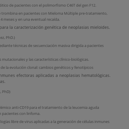
bótico de pacientes con el polimorfismo C46T del gen F12.
de trombina en pacientes con Mieloma Múltiple pre-tratamiento,
s 4 meses y en una eventual recaída.
 para la caracterización genética de neoplasias mieloides.
ez, PhD.)
ediante técnicas de secuenciación masiva dirigida a pacientes
s mutacionales y las características clínico-biológicas.
 de la evolución clonal: cambios genéticos y fenotípicos
inmunes efectoras aplicadas a neoplasias hematológicas.
as.
, PhD)
démico anti-CD19 para el tratamiento de la leucemia aguda
en pacientes con linfoma.
logías libre de virus aplicadas a la generación de células inmunes