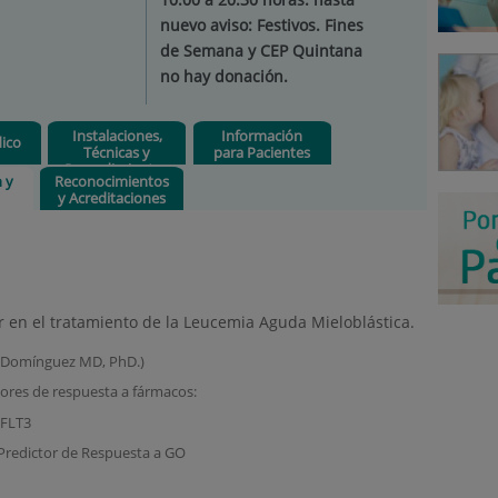
nuevo aviso: Festivos. Fines
de Semana y CEP Quintana
no hay donación.
Instalaciones,
Información
ico
Técnicas y
para Pacientes
Procedimientos
n y
Reconocimientos
y Acreditaciones
r en el tratamiento de la Leucemia Aguda Mieloblástica.
o Domínguez MD, PhD.)
tores de respuesta a fármacos:
 FLT3
redictor de Respuesta a GO