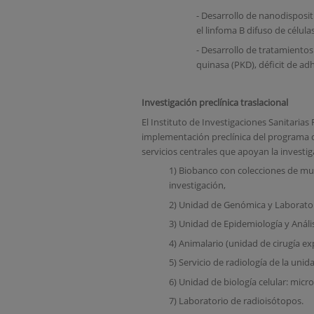
- Desarrollo de nanodisposit
el linfoma B difuso de célula
- Desarrollo de tratamientos
quinasa (PKD), déficit de ad
Investigación preclínica traslacional
El Instituto de Investigaciones Sanitarias F
implementación preclínica del programa de 
servicios centrales que apoyan la investi
1) Biobanco con colecciones de mu
investigación,
2) Unidad de Genómica y Laborato
3) Unidad de Epidemiología y Anális
4) Animalario (unidad de cirugía e
5) Servicio de radiología de la uni
6) Unidad de biología celular: micr
7) Laboratorio de radioisótopos.