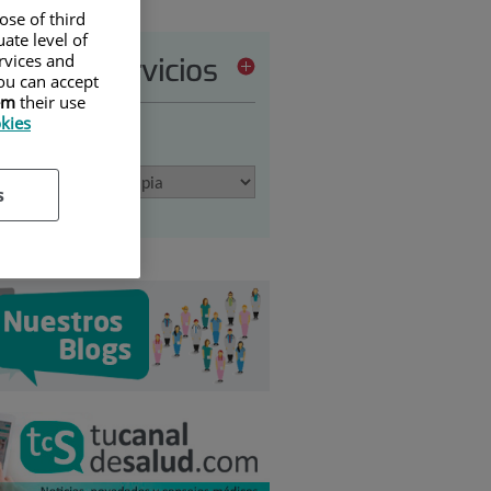
ose of third
ate level of
ervices and
tera de servicios
ou can accept
em
their use
okies
ione una opción:
s