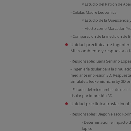
× Estudio del Patrón de Apa
- Células Madre Leucémica:
× Estudio de la Quiescencia y
× Afecto como Marcador Pro
- Comparación de la medición de
Unidad preclínica de ingenierí
Microambiente y respuesta a 
(Responsable: Juana Serrano Lopez
- Ingeniería tisular para la simulac
mediante impresión 3D. Respuesta 
simulate a leukemic niche by 3D pri
- Estudio del microambiente del n
tisular por impresión 3D.
Unidad preclínica traslacional
(Responsables: Diego Velasco Rodr
- Determinación e impacto d
lúpico.