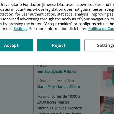
Universitario Fundación Jiménez Díaz uses its own cookies and th
MATOLOGÍA Y HEMOTERAPIA
|
INVESTIGACIÓN Y DOCENCIA
located in countries whose legislation does not guarantee an adequ
tection) for user authentication, statistical analysis, improving s
Car
rsonalised advertising through the analysis of your navigation. Y
y
Situación:
Desde dentro
es by pressing the button "
Accept cookies
" or
configure/refuse th
rom this
Settings
. For more information click here:
Política de Co
del hospital Planta -1,
Selecc
ascensores 4-5. Desde la
calle, se tendrá acceso
Accept
Reject
Setting
justo detrás de la carpa.
Teléfono:
915504800
E-mail:
hematologia.fjd@fjd.es
Jefe/a de servicio:
Dra.
Maria Pilar Llamas Sillero
Horario:
Lunes de 10:00 a
20:30 horas Martes.
Miércoles. Jueves. Viernes:
10:00 a 20:30 horas. hasta