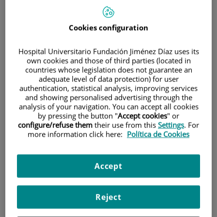
900 301 013
Cookies configuration
INICIO
|
CARTERA DE SERVICIOS
Hospital Universitario Fundación Jiménez Díaz uses its
own cookies and those of third parties (located in
|
HEMATOLOGÍA Y HEMOTERAPIA
countries whose legislation does not guarantee an
|
INSTALACIONES, TÉCNICAS Y PROCEDIMIENTOS
adequate level of data protection) for user
authentication, statistical analysis, improving services
and showing personalised advertising through the
Hematología y
analysis of your navigation. You can accept all cookies
by pressing the button "
Accept cookies
" or
Hemoterapia
configure/refuse them
their use from this
Settings
. For
more information click here:
Política de Cookies
Situación:
Desde dentro del hospital
Accept
Planta -1, ascensores 4-5. Desde la calle,
se tendrá acceso justo detrás de la carpa.
Reject
Teléfono:
915504800