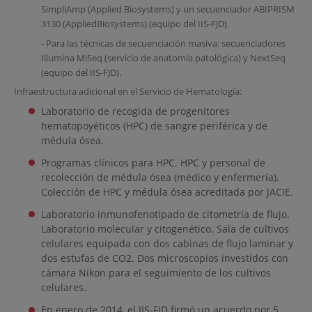
SimpliAmp (Applied Biosystems) y un secuenciador ABIPRISM
3130 (AppliedBiosystems) (equipo del IIS-FJD).
- Para las técnicas de secuenciación masiva: secuenciadores
Illumina MiSeq (servicio de anatomía patológica) y NextSeq
(equipo del IIS-FJD).
Infraestructura adicional en el Servicio de Hematología:
Laboratorio de recogida de progenitores
hematopoyéticos (HPC) de sangre periférica y de
médula ósea.
Programas clínicos para HPC. HPC y personal de
recolección de médula ósea (médico y enfermería).
Colección de HPC y médula ósea acreditada por JACIE.
Laboratorio inmunofenotipado de citometría de flujo.
Laboratorio molecular y citogenético. Sala de cultivos
celulares equipada con dos cabinas de flujo laminar y
dos estufas de CO2. Dos microscopios investidos con
cámara Nikon para el seguimiento de los cultivos
celulares.
En enero de 2014, el IIS-FJD firmó un acuerdo por 5