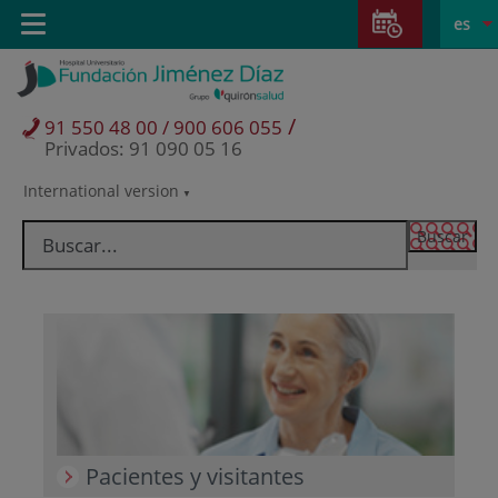
Saltar al contenido
Saltar
E
Idiom
Toggle
es
al
navigation
activo
contenido
/
91 550 48 00 / 900 606 055
Privados: 91 090 05 16
International version
Selector
de
idioma
Pacientes y visitantes