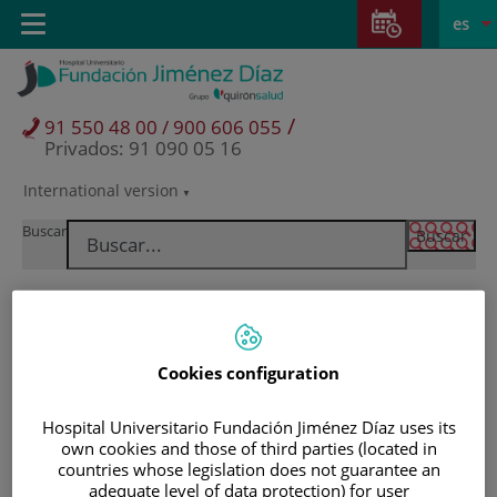
Saltar al contenido
Saltar
E
Idiom
Toggle
es
al
navigation
activo
contenido
/
91 550 48 00 / 900 606 055
Privados: 91 090 05 16
International version
Selector
de
Buscar
idioma
Cookies configuration
Hospital Universitario Fundación Jiménez Díaz uses its
own cookies and those of third parties (located in
countries whose legislation does not guarantee an
Pacientes y visitantes
adequate level of data protection) for user