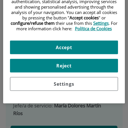
authentication, statistical analysis, improving services
900 301 013
and showing personalised advertising through the
analysis of your navigation. You can accept all cookies
by pressing the button "
Accept cookies
" or
configure/refuse them
their use from this
Settings
. For
INICIO
|
CARTERA DE SERVICIOS
more information click here:
Política de Cookies
|
MEDICINA PREVENTIVA
|
CARTERA DE SERVICIOS
Accept
Medicina Preventiva
Reject
Teléfono:
915504800
Settings
E-mail:
medicinapreventiva@hospitalreyjuncarlos.es
Jefe/a de servicio:
María Dolores Martín
Ríos