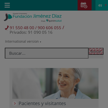
Saltar al contenido
Saltar
E
Idiom
Toggle
es
al
navigation
activo
contenido
/
91 550 48 00 / 900 606 055
Privados: 91 090 05 16
International version
Selector
de
idioma
Pacientes y visitantes