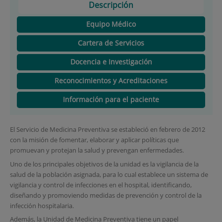
Descripción
Equipo Médico
Cartera de Servicios
Docencia e Investigación
Reconocimientos y Acreditaciones
Información para el paciente
El Servicio de Medicina Preventiva se estableció en febrero de 2012
con la misión de fomentar, elaborar y aplicar políticas que
promuevan y protejan la salud y prevengan enfermedades.
Uno de los principales objetivos de la unidad es la vigilancia de la
salud de la población asignada, para lo cual establece un sistema de
vigilancia y control de infecciones en el hospital, identificando,
diseñando y promoviendo medidas de prevención y control de la
infección hospitalaria.
Además, la Unidad de Medicina Preventiva tiene un papel