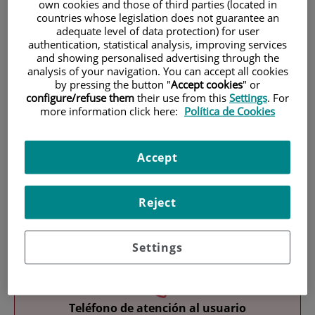
own cookies and those of third parties (located in
countries whose legislation does not guarantee an
adequate level of data protection) for user
authentication, statistical analysis, improving services
and showing personalised advertising through the
analysis of your navigation. You can accept all cookies
by pressing the button "
Accept cookies
" or
configure/refuse them
their use from this
Settings
. For
Investigación
more information click here:
Política de Cookies
Accept
Reject
Docencia
Settings
Teléfono de atención al usuario