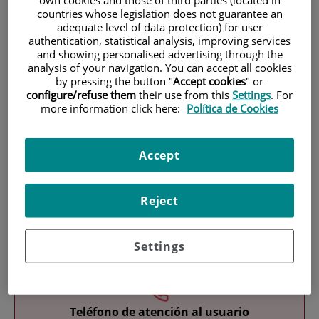
countries whose legislation does not guarantee an
adequate level of data protection) for user
authentication, statistical analysis, improving services
and showing personalised advertising through the
analysis of your navigation. You can accept all cookies
by pressing the button "
Accept cookies
" or
configure/refuse them
their use from this
Settings
. For
more information click here:
Política de Cookies
Investigación
Accept
Reject
Docencia
Settings
Teléfono de atención al usuario