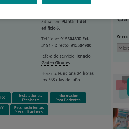
CROBIOLOGÍA
|
DIAGNÓSTICOS
|
INVESTIGACIÓN
Car
Situación:
Planta -1 del
edificio 6.
Selecc
Teléfono:
915504800 Ext.
3191 - Directo: 915504900
Jefe/a de servicio:
Ignacio
Gadea Gironés
Horario:
Funciona 24 horas
los 365 días del año.
Instalaciones,
Información
ico
Técnicas Y
Para Pacientes
Procedimientos
n Y
Reconocimientos
Y Acreditaciones