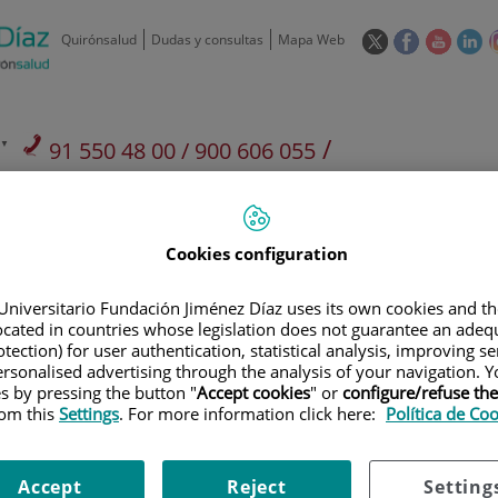
Este
Este
Este
Es
Quirónsalud
Dudas y consultas
Mapa Web
enlace
enlace
enlace
en
se
se
se
se
abrirá
abrirá
abrirá
ab
en
en
en
e
/
91 550 48 00 / 900 606 055
una
una
una
u
ventana
ventana
ventan
ve
Privados: 91 090 05 16
Aseguradoras y
Nuestro
nueva.
nueva.
nueva.
nu
Actividades
mutuas
centro
Cookies configuration
Universitario Fundación Jiménez Díaz uses its own cookies and th
located in countries whose legislation does not guarantee an adequ
tection) for user authentication, statistical analysis, improving s
Investigación
D
rsonalised advertising through the analysis of your navigation. Y
es by pressing the button "
Accept cookies
" or
configure/refuse th
rom this
Settings
. For more information click here:
Política de Co
900 301 013
Teléfono de atención al usuario
Accept
Reject
Setting