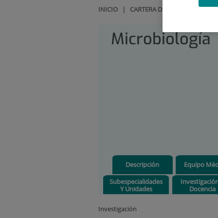
INICIO
|
CARTERA DE SERVICIOS
|
MI
Microbiología
Descripción
Equipo Méd
Subespecialidades
Investigació
Y Unidades
Docencia
Investigación