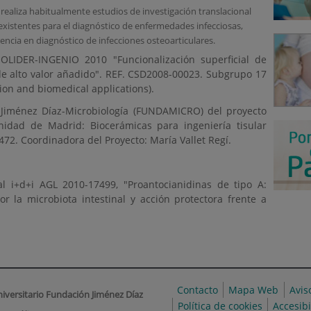
realiza habitualmente estudios de investigación translacional
 existentes para el diagnóstico de enfermedades infecciosas,
encia en diagnóstico de infecciones osteoarticulares.
LIDER-INGENIO 2010 "Funcionalización superficial de
de alto valor añadido". REF. CSD2008-00023. Subgrupo 17
ion and biomedical applications).
 Jiménez Díaz-Microbiología (FUNDAMICRO) del proyecto
nidad de Madrid: Biocerámicas para ingeniería tisular
472. Coordinadora del Proyecto: María Vallet Regí.
l i+d+i AGL 2010-17499, "Proantocianidinas de tipo A:
 la microbiota intestinal y acción protectora frente a
"
Contacto
Mapa Web
Avis
niversitario Fundación Jiménez Díaz
Política de cookies
Accesib