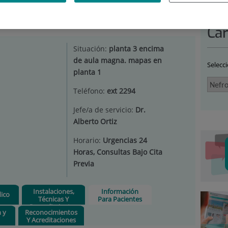
FROLOGÍA E HIPERTENSIÓN
|
INFORMACIÓN PARA
Car
Situación:
planta 3 encima
de aula magna. mapas en
Selecc
planta 1
Teléfono:
ext 2294
Jefe/a de servicio:
Dr.
Alberto Ortiz
Horario:
Urgencias 24
Horas, Consultas Bajo Cita
Previa
Instalaciones,
Información
ico
Técnicas Y
Para Pacientes
Procedimientos
n y
Reconocimientos
Y Acreditaciones