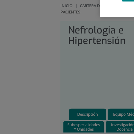
INICIO
|
CARTERA DE SERVICIOS
|
NE
PACIENTES
Nefrología e
Hipertensión
Descripción
Equipo Méd
Subespecialidades
Investigació
Y Unidades
Docencia