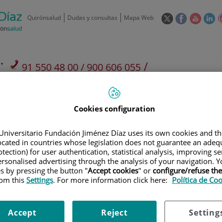
Este
Este
Este
Es
Quirónsalud
Dudas y consultas
Mapa Web
enlace
enlace
enlace
en
se
se
se
se
abrirá
abrirá
abrirá
ab
en
en
en
e
/
91 550 48 00 / 900 606 055
una
una
una
u
ventana
ventana
ventan
ve
Privados: 91 090 05 16
Aseguradoras y
Nuestro
nueva.
nueva.
nueva.
nu
Actividades
mutuas
centro
Cookies configuration
Universitario Fundación Jiménez Díaz uses its own cookies and th
located in countries whose legislation does not guarantee an adequ
tection) for user authentication, statistical analysis, improving s
rsonalised advertising through the analysis of your navigation. Y
Investigación
D
es by pressing the button "
Accept cookies
" or
configure/refuse th
rom this
Settings
. For more information click here:
Política de Co
900 301 013
Teléfono de atención al usuario
Accept
Reject
Setting