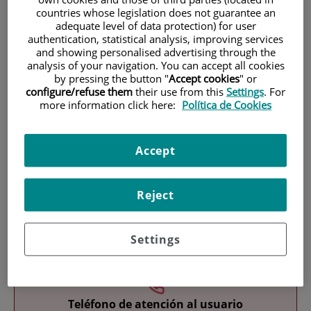
countries whose legislation does not guarantee an
adequate level of data protection) for user
authentication, statistical analysis, improving services
and showing personalised advertising through the
analysis of your navigation. You can accept all cookies
by pressing the button "
Accept cookies
" or
configure/refuse them
their use from this
Settings
. For
more information click here:
Política de Cookies
Investigación
Accept
Reject
Docencia
Settings
Teléfono de atención al usuario