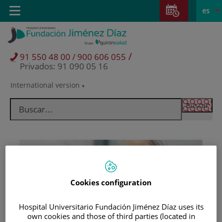
Saltar al contenido
Saltar
E
Idiom
Toggle
es
al
navigation
activo
contenido
/
91 550 48 00 / 900 606 055
Privados: 91 090 05 16
International version
Selector
de
idioma
Cookies configuration
Hospital Universitario Fundación Jiménez Díaz uses its
Pacientes y visitantes
own cookies and those of third parties (located in