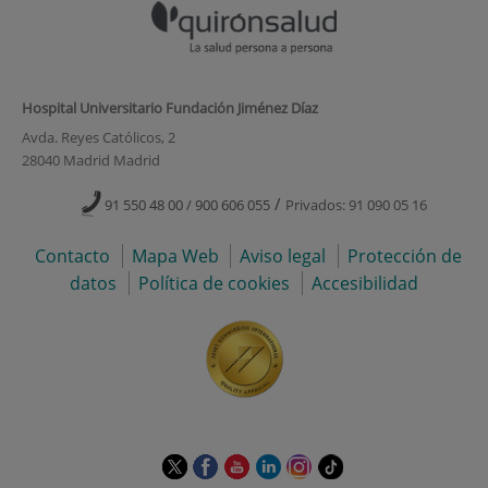
Hospital Universitario Fundación Jiménez Díaz
Avda. Reyes Católicos, 2
28040 Madrid Madrid
/
91 550 48 00 / 900 606 055
Privados: 91 090 05 16
Contacto
Mapa Web
Aviso legal
Protección de
datos
Política de cookies
Accesibilidad
Este
Este
Este
Este
Este
Enlace
enlace
enlace
enlace
enlace
enlace
a