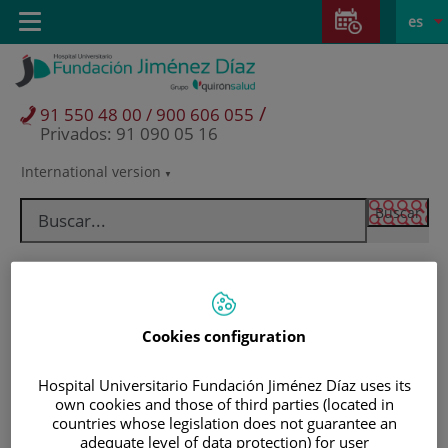
Saltar al contenido
Saltar
E
Idiom
Toggle
es
al
navigation
activo
contenido
/
91 550 48 00 / 900 606 055
Privados: 91 090 05 16
International version
Selector
de
idioma
Cookies configuration
Hospital Universitario Fundación Jiménez Díaz uses its
own cookies and those of third parties (located in
countries whose legislation does not guarantee an
Pacientes y visitantes
adequate level of data protection) for user