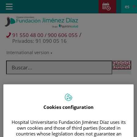
Saltar al contenido
Saltar
E
Idiom
Toggle
es
al
navigation
activo
contenido
/
91 550 48 00 / 900 606 055
Privados: 91 090 05 16
International version
Selector
de
idioma
Cookies configuration
Hospital Universitario Fundación Jiménez Díaz uses its
own cookies and those of third parties (located in
Pacientes y visitantes
countries whose legislation does not guarantee an