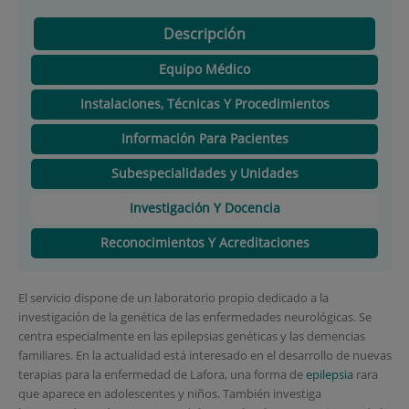
Descripción
Equipo Médico
Instalaciones, Técnicas Y Procedimientos
Información Para Pacientes
Subespecialidades y Unidades
Investigación Y Docencia
Reconocimientos Y Acreditaciones
El servicio dispone de un laboratorio propio dedicado a la
investigación de la genética de las enfermedades neurológicas. Se
centra especialmente en las epilepsias genéticas y las demencias
familiares. En la actualidad está interesado en el desarrollo de nuevas
terapias para la enfermedad de Lafora, una forma de
epilepsia
rara
que aparece en adolescentes y niños. También investiga