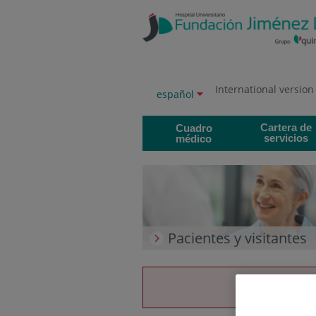
Saltar al contenido
Saltar
al
contenido
International version
Selector
Idioma
español
de
activo
idioma
Cartera de
Cuadro
servicios
médico
Pacientes y visitantes