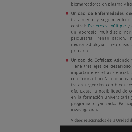
biomarcadores en plasma y líq
Unidad de Enfermedades desm
tratamiento y seguimiento d
central:
Esclerosis múltiple
y 
un abordaje multidisciplina
psiquiatría, rehabilitación, 
neurorradiología, neurofisi
primaria.
Unidad de Cefaleas:
Atiende 
Tiene tres ejes de desarrollo:
importante es el asistencial,
con Toxina tipo A, bloqueos an
tratan urgencias con bloqueos
día. Existe la posibilidad de 
en la formación universitaria
programa organizado. Partic
investigación.
Videos relacionados de la Unidad d