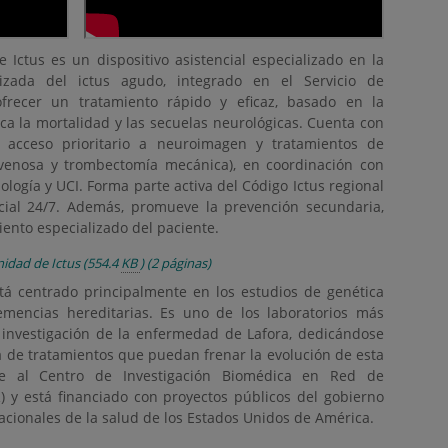
 Ictus es un dispositivo asistencial especializado en la
lizada del ictus agudo, integrado en el Servicio de
ofrecer un tratamiento rápido y eficaz, basado en la
zca la mortalidad y las secuelas neurológicas. Cuenta con
y acceso prioritario a neuroimagen y tratamientos de
ravenosa y trombectomía mecánica), en coordinación con
iología y UCI. Forma parte activa del Código Ictus regional
ncial 24/7. Además, promueve la prevención secundaria,
iento especializado del paciente.
nidad de Ictus
(554.4
KB
)
(2 páginas)
á centrado principalmente en los estudios de genética
emencias hereditarias. Es uno de los laboratorios más
investigación de la enfermedad de Lafora, dedicándose
a de tratamientos que puedan frenar la evolución de esta
ce al Centro de Investigación Biomédica en Red de
 y está financiado con proyectos públicos del gobierno
nacionales de la salud de los Estados Unidos de América.