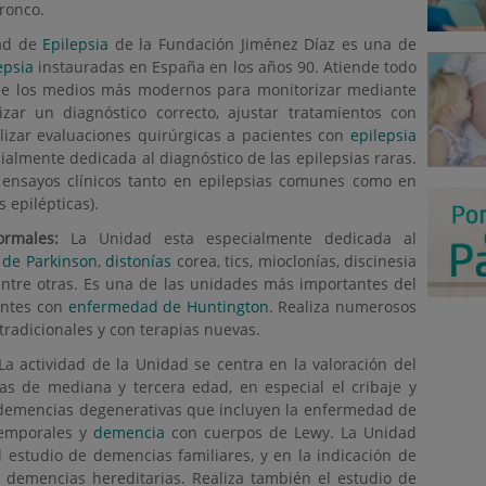
ronco.
ad de
Epilepsia
de la Fundación Jiménez Díaz es una de
epsia
instauradas en España en los años 90. Atiende todo
 de los medios más modernos para monitorizar mediante
izar un diagnóstico correcto, ajustar tratamientos con
alizar evaluaciones quirúrgicas a pacientes con
epilepsia
ialmente dedicada al diagnóstico de las epilepsias raras.
 ensayos clínicos tanto en epilepsias comunes como en
s epilépticas).
rmales:
La Unidad esta especialmente dedicada al
de Parkinson
,
distonías
corea, tics, mioclonías, discinesia
 entre otras. Es una de las unidades más importantes del
entes con
enfermedad de Huntington
. Realiza numerosos
tradicionales y con terapias nuevas.
a actividad de la Unidad se centra en la valoración del
as de mediana y tercera edad, en especial el cribaje y
s demencias degenerativas que incluyen la enfermedad de
temporales y
demencia
con cuerpos de Lewy. La Unidad
l estudio de demencias familiares, y en la indicación de
n demencias hereditarias. Realiza también el estudio de