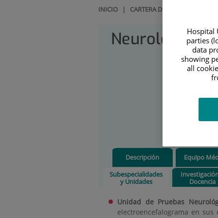
INICIO
|
CARTERA DE SERVICIOS
|
NE
Hospital 
Neurología
parties (
data pro
showing pe
all cooki
f
Descripción
Equipo Méd
Subespecialidades
Investigació
y Unidades
Docencia
Unidad de Pruebas Neurológ
electroencefalograma en sus d