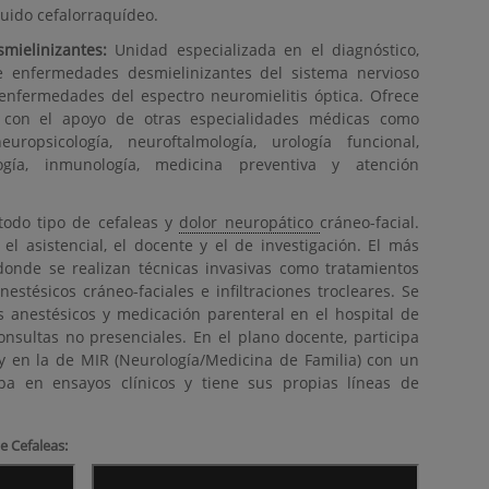
uido cefalorraquídeo.
ielinizantes:
Unidad especializada en el diagnóstico,
e enfermedades desmielinizantes del sistema nervioso
enfermedades del espectro neuromielitis óptica. Ofrece
r con el apoyo de otras especialidades médicas como
neuropsicología, neuroftalmología, urología funcional,
ología, inmunología, medicina preventiva y atención
todo tipo de cefaleas y
dolor neuropático
cráneo-facial.
 el asistencial, el docente y el de investigación. El más
 donde se realizan técnicas invasivas como tratamientos
estésicos cráneo-faciales e infiltraciones trocleares. Se
 anestésicos y medicación parenteral en el hospital de
consultas no presenciales. En el plano docente, participa
 y en la de MIR (Neurología/Medicina de Familia) con un
ipa en ensayos clínicos y tiene sus propias líneas de
e Cefaleas: