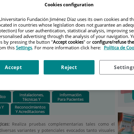
Cookies configuration
UROLOGÍA
|
SUBESPECIALIDADES Y UNIDADES
Car
Universitario Fundación Jiménez Díaz uses its own cookies and th
Situación:
Consultas
located in countries whose legislation does not guarantee an adequ
externas en Isaac Peral 42,
tection) for user authentication, statistical analysis, improving s
Fundación Jiménez Díaz y
rsonalised advertising through the analysis of your navigation. Y
Selecc
es by pressing the button "
Accept cookies
" or
configure/refuse th
Centros de Especialidades
rom this
Settings
. For more information click here:
Política de Co
de Pontones y Argüelles.
Jefe/a de servicio:
Jesús
Accept
Reject
Setting
Porta Etessam
Horario:
: 8 a 22h
Instalaciones,
Información
ico
Técnicas Y
Para Pacientes
Procedimientos
n Y
Reconocimientos
Y Acreditaciones
icas:
Realiza pruebas complementarias tales como el
iversas variantes y potenciales evocados tanto visuales