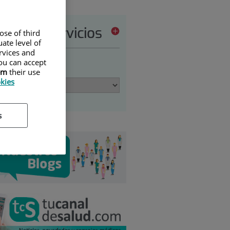
tera de servicios
ose of third
ate level of
ervices and
ou can accept
ione una opción:
em
their use
okies
s