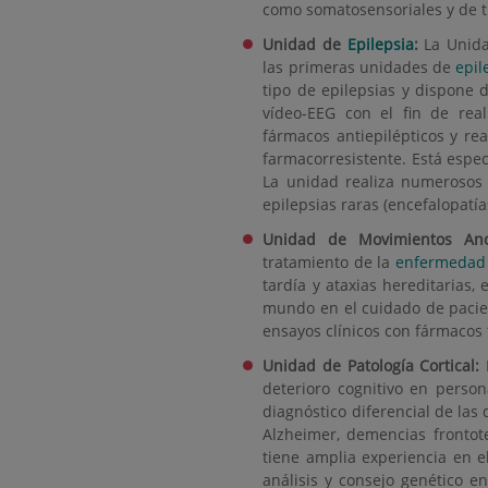
como somatosensoriales y de t
Unidad de
Epilepsia
:
La Unid
las primeras unidades de
epil
tipo de epilepsias y dispone
vídeo-EEG con el fin de real
fármacos antiepilépticos y re
farmacorresistente. Está espec
La unidad realiza numerosos
epilepsias raras (encefalopatía
Unidad de Movimientos Ano
tratamiento de la
enfermedad 
tardía y ataxias hereditarias,
mundo en el cuidado de paci
ensayos clínicos con fármacos 
Unidad de Patología Cortical:
L
deterioro cognitivo en person
diagnóstico diferencial de la
Alzheimer, demencias fronto
tiene amplia experiencia en e
análisis y consejo genético e