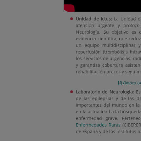
Unidad de Ictus:
La Unidad de
atención urgente y protoco
Neurología. Su objetivo es 
evidencia científica, que redu
un equipo multidisciplinar 
reperfusión (trombólisis int
los servicios de urgencias, rad
y garantiza cobertura asiste
rehabilitación precoz y seguim
Díptico U
Laboratorio de Neurología:
Est
de las epilepsias y de las d
importantes del mundo en la 
en la actualidad a la búsqued
enfermedad grave. Pertene
Enfermedades Raras
(CIBERER)
de España y de los institutos 