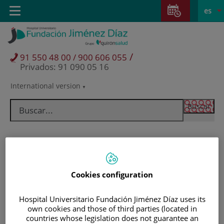
Saltar al contenido
Saltar
E
Idiom
Toggle
es
al
navigation
activo
contenido
/
91 550 48 00 / 900 606 055
Privados: 91 090 05 16
International version
Selector
de
idioma
Cookies configuration
Hospital Universitario Fundación Jiménez Díaz uses its
own cookies and those of third parties (located in
Pacientes y visitantes
countries whose legislation does not guarantee an