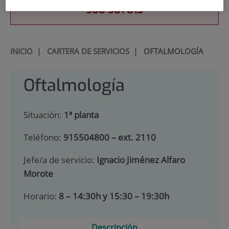
900 301 013
INICIO
|
CARTERA DE SERVICIOS
|
OFTALMOLOGÍA
Oftalmología
Situación:
1ª planta
Teléfono:
915504800 – ext. 2110
Jefe/a de servicio:
Ignacio Jiménez Alfaro
Morote
Horario:
8 – 14:30h y 15:30 – 19:30h
Descripción