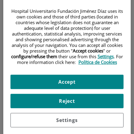
Hospital Universitario Fundación Jiménez Díaz uses its
own cookies and those of third parties (located in
countries whose legislation does not guarantee an
adequate level of data protection) for user
authentication, statistical analysis, improving services
and showing personalised advertising through the
analysis of your navigation. You can accept all cookies
Investigación
by pressing the button "
Accept cookies
" or
configure/refuse them
their use from this
Settings
. For
more information click here:
Política de Cookies
Accept
Docencia
Reject
Settings
Teléfono de atención al usuario