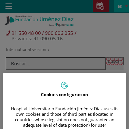
Saltar al contenido
Saltar
E
Idiom
Toggle
es
al
navigation
activo
contenido
/
91 550 48 00 / 900 606 055
Privados: 91 090 05 16
International version
Selector
de
idioma
Cookies configuration
Hospital Universitario Fundación Jiménez Díaz uses its
own cookies and those of third parties (located in
countries whose legislation does not guarantee an
Pacientes y visitantes
adequate level of data protection) for user