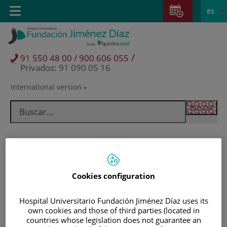
Saltar al contenido
Saltar
E
Idiom
Toggle
es
al
navigation
activo
contenido
/
91 550 48 00 / 900 606 055
Privados: 91 090 05 16
International version
Selector
de
idioma
Cookies configuration
Hospital Universitario Fundación Jiménez Díaz uses its
own cookies and those of third parties (located in
Pacientes y visitantes
countries whose legislation does not guarantee an