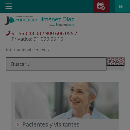
Saltar al contenido
Saltar
E
Idiom
Toggle
es
al
navigation
activo
contenido
/
91 550 48 00 / 900 606 055
Privados: 91 090 05 16
International version
Selector
de
idioma
Pacientes y visitantes