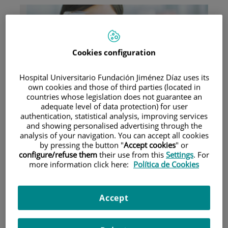
Cookies configuration
Hospital Universitario Fundación Jiménez Díaz uses its
Investigación
own cookies and those of third parties (located in
countries whose legislation does not guarantee an
adequate level of data protection) for user
authentication, statistical analysis, improving services
and showing personalised advertising through the
analysis of your navigation. You can accept all cookies
by pressing the button "
Accept cookies
" or
configure/refuse them
their use from this
Settings
. For
more information click here:
Política de Cookies
Docencia
Accept
Teléfono de atención al usuario