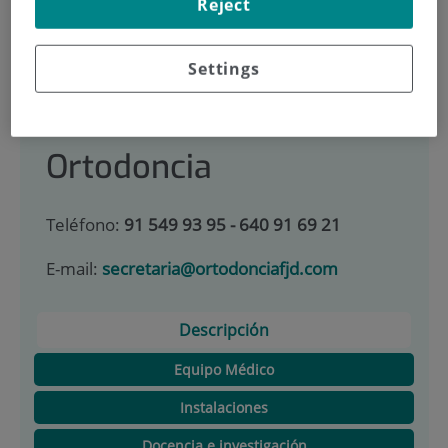
Reject
900 301 013
Settings
INICIO
|
CARTERA DE SERVICIOS
|
ORTODONCIA
Ortodoncia
Teléfono:
91 549 93 95 - 640 91 69 21
E-mail:
secretaria@ortodonciafjd.com
Descripción
Equipo Médico
Instalaciones
Docencia e investigación