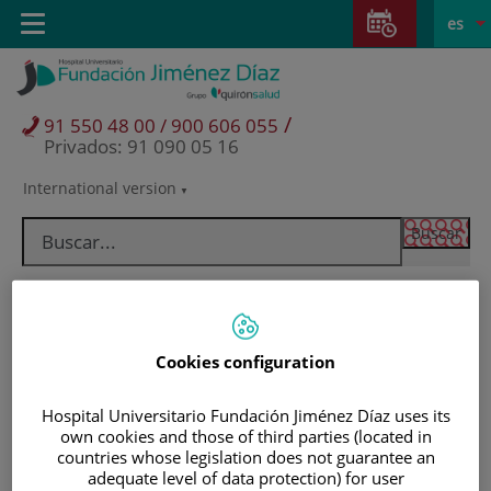
Saltar al contenido
Saltar
E
Idiom
Toggle
es
al
navigation
activo
contenido
/
91 550 48 00 / 900 606 055
Privados: 91 090 05 16
International version
Selector
de
idioma
Cookies configuration
Hospital Universitario Fundación Jiménez Díaz uses its
own cookies and those of third parties (located in
countries whose legislation does not guarantee an
Pacientes y visitantes
adequate level of data protection) for user