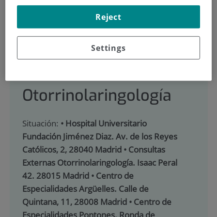
900 301 013
Reject
Settings
INICIO
|
CARTERA DE SERVICIOS
|
OTORRINOLARINGOLOGÍA
|
EQUIPO MÉDICO
Otorrinolaringología
Situación:
• Hospital Universitario
Fundación Jiménez Diaz. Av. de los Reyes
Católicos, 2, 28040 Madrid • Consultas
Externas Otorrinolaringología. Isaac Peral
42. 28015 Madrid • Centro de
Especialidades Argüelles. Calle de
Quintana, 11, 28008 Madrid • Centro de
Especialidades Pontones. Ronda de