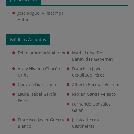
José Miguel Villacampa
Aubá
Médicos Adjuntos
Felipe Ahumada Alarcón
Maria Luisa De
Benavides Gabernet
Araly Hivama Chacón
Francisco Javier
Uribe
Cogolludo Pérez
Gonzalo Díaz Tapia
Alberto Encinas Vicente
Laura Isabel García
Fabián García Velasco
Pérez
Fernando González
Galán
Francisco Javier Guerra
Jessica Horna
Blanco
Castiñeiras