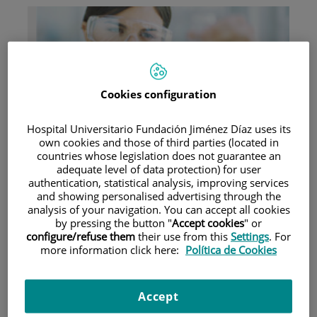
Cookies configuration
Investigación
Hospital Universitario Fundación Jiménez Díaz uses its
own cookies and those of third parties (located in
countries whose legislation does not guarantee an
adequate level of data protection) for user
authentication, statistical analysis, improving services
and showing personalised advertising through the
analysis of your navigation. You can accept all cookies
by pressing the button "
Accept cookies
" or
Docencia
configure/refuse them
their use from this
Settings
. For
more information click here:
Política de Cookies
Accept
Teléfono de atención al usuario