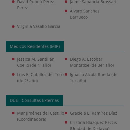
David Ruben Perez
Jaime Sanabria Brassart
Perez
Álvaro Sanchez
Barrueco
Virginia Vasallo García
Médicos Residentes (MIR)
Jessica M. Santillán
Diego A. Escobar
Coello (de 4º año)
Montatixe (de 3er año)
Luis E. Cubillos del Toro
Ignacio Alcalá Rueda (de
(de 2º año)
1er año)
DUE - Consultas Externas
Mar Jiménez del Castillo
Graciela E. Ramírez Díaz
(Coordinadora)
Cristina Blázquez Peccis
(Unidad de Disfagia)