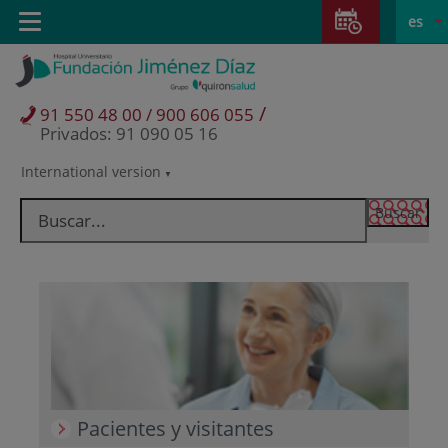
Saltar al contenido
Saltar
E
Idiom
Toggle
es
al
navigation
activo
contenido
/
91 550 48 00 / 900 606 055
Privados: 91 090 05 16
International version
Selector
de
idioma
Pacientes y visitantes