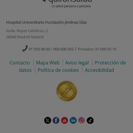
Hospital Universitario Fundación Jiménez Díaz
Avda. Reyes Católicos, 2
28040 Madrid Madrid
/
91 550 48 00 / 900 606 055
Privados: 91 090 05 16
Contacto
Mapa Web
Aviso legal
Protección de
datos
Política de cookies
Accesibilidad
Este
Este
Este
Este
Este
Enlace
enlace
enlace
enlace
enlace
enlace
a
se
se
se
se
se
una