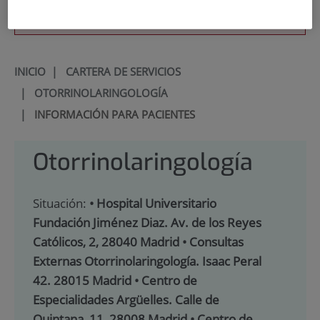
900 301 013
INICIO
|
CARTERA DE SERVICIOS
|
OTORRINOLARINGOLOGÍA
|
INFORMACIÓN PARA PACIENTES
Otorrinolaringología
Situación:
• Hospital Universitario
Fundación Jiménez Diaz. Av. de los Reyes
Católicos, 2, 28040 Madrid • Consultas
Externas Otorrinolaringología. Isaac Peral
42. 28015 Madrid • Centro de
Especialidades Argüelles. Calle de
Quintana, 11, 28008 Madrid • Centro de