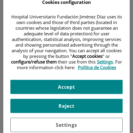
Cookies configuration
Hospital Universitario Fundación Jiménez Díaz uses its
own cookies and those of third parties (located in
countries whose legislation does not guarantee an
adequate level of data protection) for user
authentication, statistical analysis, improving services
and showing personalised advertising through the
Investigación
analysis of your navigation. You can accept all cookies
by pressing the button "
Accept cookies
" or
configure/refuse them
their use from this
Settings
. For
more information click here:
Política de Cookies
Accept
Docencia
Reject
Settings
Teléfono de atención al usuario