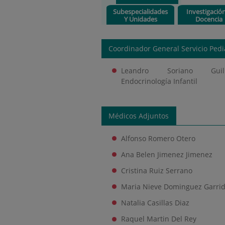
Subespecialidades
Investigació
Y Unidades
Docencia
Coordinador General Servicio Pedia
Leandro Soriano Gui
Endocrinología Infantil
Médicos Adjuntos
Alfonso Romero Otero
Ana Belen Jimenez Jimenez
Cristina Ruiz Serrano
Maria Nieve Dominguez Garri
Natalia Casillas Diaz
Raquel Martin Del Rey