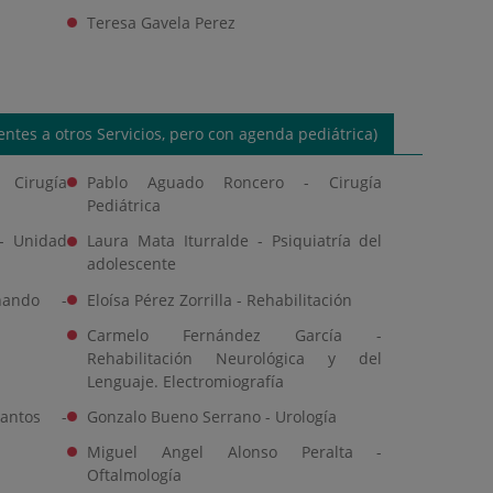
Teresa Gavela Perez
ntes a otros Servicios, pero con agenda pediátrica)
 Cirugía
Pablo Aguado Roncero - Cirugía
Pediátrica
 - Unidad
Laura Mata Iturralde - Psiquiatría del
adolescente
nando -
Eloísa Pérez Zorrilla - Rehabilitación
Carmelo Fernández García -
Rehabilitación Neurológica y del
Lenguaje. Electromiografía
antos -
Gonzalo Bueno Serrano - Urología
Miguel Angel Alonso Peralta -
Oftalmología