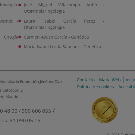
almología
José Miguel Villacampa Aubá -
Otorrinolaringología
vernet -
Laura Isabel García Pérez -
Otorrinolaringología
 Cirugía
Carmen Ayuso García - Genética
Maria Isabel Lorda Sánchez - Genética
Contacto
Mapa Web
Avis
niversitario Fundación Jiménez Díaz
Política de cookies
Accesib
 Católicos, 2
rid Madrid
/
0 48 00 / 900 606 055
dos: 91 090 05 16
© 2026 Quiróns