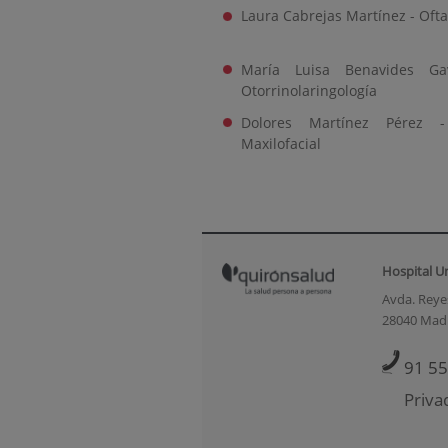
Laura Cabrejas Martínez - Oft
María Luisa Benavides Ga
Otorrinolaringología
Dolores Martínez Pérez -
Maxilofacial
Hospital U
Avda. Reyes
28040 Mad
91 55
Priva