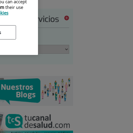
ou can accept
em
their use
okies
tera de servicios
s
ione una opción: