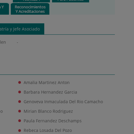
Procedimientos
n Y
Reconocimientos
Y Acreditaciones
tría y Jefe Asociado
llen -
Amalia Martinez Anton
Barbara Hernandez Garcia
Genoveva Inmaculada Del Rio Camacho
do
Mirian Blanco Rodriguez
Paula Fernandez Deschamps
Rebeca Losada Del Pozo