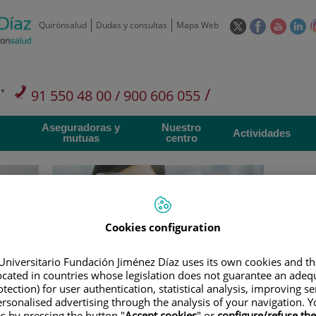
Este
Este
Este
Es
Quirónsalud
Dudas y consultas
Mapa Web
enlace
enlace
enlace
en
se
se
se
se
abrirá
abrirá
abrirá
ab
en
en
en
e
/
91 550 48 00 / 900 606 055
una
una
una
u
ventana
ventana
ventan
ve
Privados: 91 090 05 16
Aseguradoras y
Nuestro
nueva.
nueva.
nueva.
nu
Actividades
mutuas
centro
Cookies configuration
Investigación
D
Universitario Fundación Jiménez Díaz uses its own cookies and th
located in countries whose legislation does not guarantee an adequ
900 301 013
Teléfono de atención al usuario
tection) for user authentication, statistical analysis, improving s
rsonalised advertising through the analysis of your navigation. Y
es by pressing the button "
Accept cookies
" or
configure/refuse th