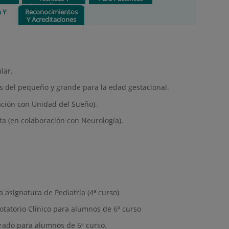
Procedimientos
n Y
Reconocimientos
Y Acreditaciones
lar.
s del pequeño y grande para la edad gestacional.
ación con Unidad del Sueño).
ta (en colaboración con Neurología).
la asignatura de Pediatría (4ª curso)
otatorio Clínico para alumnos de 6ª curso
Grado para alumnos de 6ª curso.