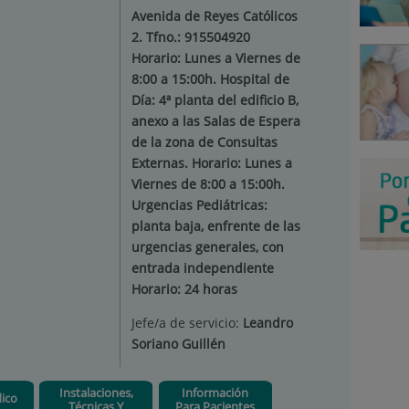
Avenida de Reyes Católicos
2. Tfno.: 915504920
Horario: Lunes a Viernes de
8:00 a 15:00h. Hospital de
Día: 4ª planta del edificio B,
anexo a las Salas de Espera
de la zona de Consultas
Externas. Horario: Lunes a
Viernes de 8:00 a 15:00h.
Urgencias Pediátricas:
planta baja, enfrente de las
urgencias generales, con
entrada independiente
Horario: 24 horas
Jefe/a de servicio:
Leandro
Soriano Guillén
Instalaciones,
Información
ico
Técnicas Y
Para Pacientes