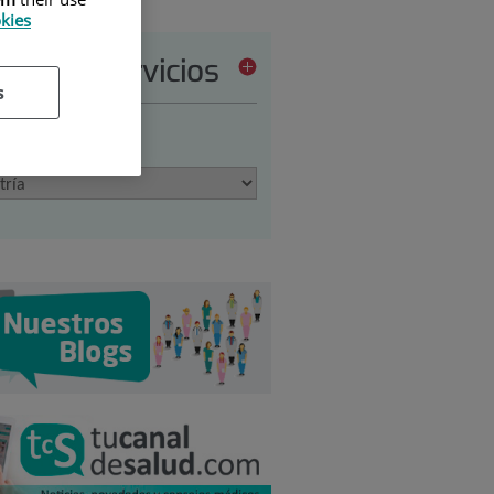
okies
tera de servicios
s
ione una opción: