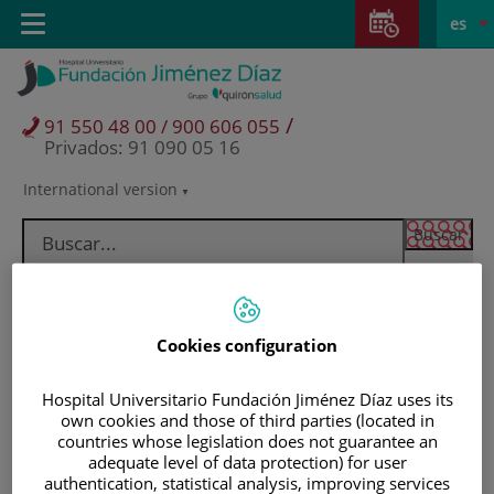
Saltar al contenido
Saltar
E
Idiom
Toggle
es
al
navigation
activo
contenido
/
91 550 48 00 / 900 606 055
Privados: 91 090 05 16
International version
Selector
de
idioma
Cookies configuration
Hospital Universitario Fundación Jiménez Díaz uses its
own cookies and those of third parties (located in
countries whose legislation does not guarantee an
adequate level of data protection) for user
Pacientes y visitantes
authentication, statistical analysis, improving services