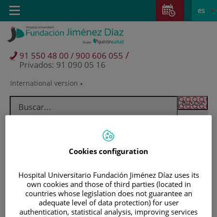
Saltar al contenido
Saltar
E
Idiom
Toggle
es
al
navigation
activo
contenido
/
91 550 48 00 / 900 606 055
Privados: 91 090 05 16
International version
Selector
de
idioma
Cookies configuration
Hospital Universitario Fundación Jiménez Díaz uses its
own cookies and those of third parties (located in
countries whose legislation does not guarantee an
adequate level of data protection) for user
Pacientes y visitantes
authentication, statistical analysis, improving services