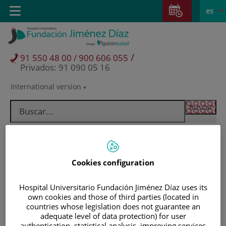
Saltar al contenido
Saltar
E
Idiom
Toggle
es
al
navigation
activo
contenido
/
91 550 48 00 / 900 606 055
Privados: 91 090 05 16
International version
Selector
de
idioma
Cookies configuration
Hospital Universitario Fundación Jiménez Díaz uses its
own cookies and those of third parties (located in
countries whose legislation does not guarantee an
Pacientes y visitantes
adequate level of data protection) for user
authentication, statistical analysis, improving services