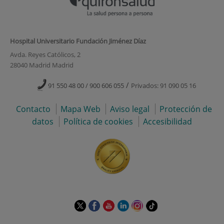
Hospital Universitario Fundación Jiménez Díaz
Avda. Reyes Católicos, 2
28040 Madrid Madrid
/
91 550 48 00 / 900 606 055
Privados: 91 090 05 16
Contacto
Mapa Web
Aviso legal
Protección de
datos
Política de cookies
Accesibilidad
Este
Este
Este
Este
Este
Enlace
enlace
enlace
enlace
enlace
enlace
a