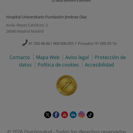
Hospital Universitario Fundación Jiménez Díaz
Avda. Reyes Católicos, 2
28040 Madrid Madrid
/
91 550 48 00 / 900 606 055
Privados: 91 090 05 16
Contacto
Mapa Web
Aviso legal
Protección de
datos
Política de cookies
Accesibilidad
Este
Este
Este
Este
Este
Enlace
enlace
enlace
enlace
enlace
enlace
a
se
se
se
se
se
una
© 2026 Quirónsalud - Todos los derechos reservados
abrirá
abrirá
abrirá
abrirá
abrirá
aplicación