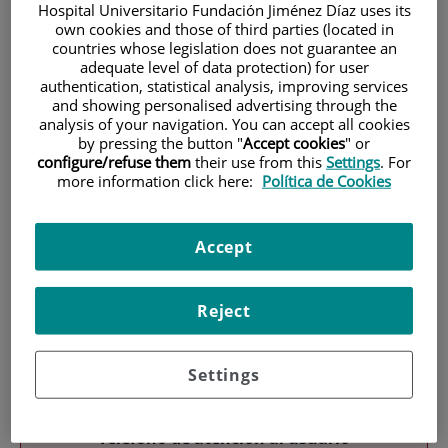
Hospital Universitario Fundación Jiménez Díaz uses its
own cookies and those of third parties (located in
countries whose legislation does not guarantee an
adequate level of data protection) for user
authentication, statistical analysis, improving services
and showing personalised advertising through the
analysis of your navigation. You can accept all cookies
by pressing the button "
Accept cookies
" or
Investigación
configure/refuse them
their use from this
Settings
. For
more information click here:
Política de Cookies
Accept
Reject
Docencia
Settings
Teléfono de atención al usuario