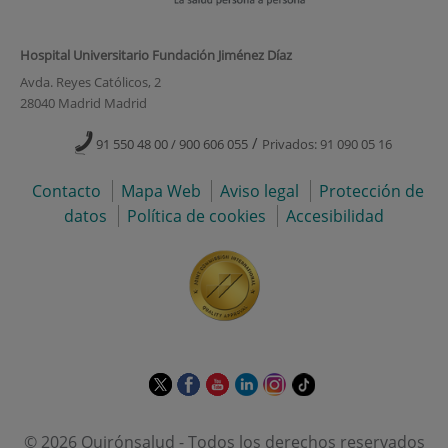
Hospital Universitario Fundación Jiménez Díaz
Avda. Reyes Católicos, 2
28040 Madrid Madrid
/
91 550 48 00 / 900 606 055
Privados: 91 090 05 16
Contacto
Mapa Web
Aviso legal
Protección de
datos
Política de cookies
Accesibilidad
Este
Este
Este
Este
Este
Enlace
enlace
enlace
enlace
enlace
enlace
a
se
se
se
se
se
una
© 2026 Quirónsalud - Todos los derechos reservados
abrirá
abrirá
abrirá
abrirá
abrirá
aplicación